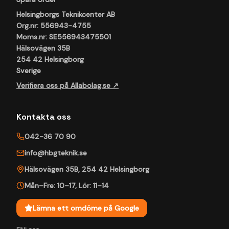
Helsingborgs Teknikcenter AB
Org.nr: 556943-4755
Moms.nr: SE556943475501
Hälsovägen 35B
254 42 Helsingborg
Sverige
Verifiera oss på Allabolag.se ↗
Kontakta oss
042-36 70 90
info@hbgteknik.se
Hälsovägen 35B
,
254 42
Helsingborg
Mån–Fre: 10–17
,
Lör: 11–14
Lämna ett omdöme på Google