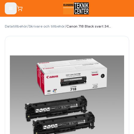
Datatillbehör
/
Skrivare och tillbehör
/
Canon 718 Black svart 3400 sidor Toner 2662B002