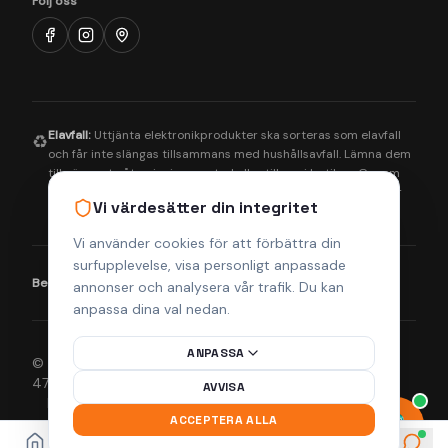
Följ oss
Elavfall:
Uttjänta elektronikprodukter ska sorteras som elavfall
♻️
och får inte slängas tillsammans med hushållsavfall. Lämna dem
till närmaste återvinningscentral eller till oss i butiken. Genom
korrekt hantering bidrar du till en bättre miljö och säkerställer
Vi värdesätter din integritet
att farliga ämnen tas om hand på rätt sätt.
Vi använder cookies för att förbättra din
surfupplevelse, visa personligt anpassade
Betalningsmetoder:
Visa
Mastercard
Klarna
annonser och analysera vår trafik. Du kan
anpassa dina val nedan.
ANPASSA
© 2026 Helsingborgs Teknikcenter AB (Org.nr 556943-
4755). Alla rättigheter förbehållna.
AVVISA
Integritetspolicy
Köpvillkor
Returpolicy
Frakt & Leverans
ACCEPTERA ALLA