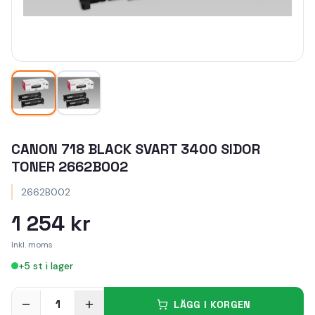
CANON 718 BLACK SVART 3400 SIDOR
TONER 2662B002
2662B002
1 254 kr
Inkl. moms
+
5
st i lager
1
LÄGG I KORGEN