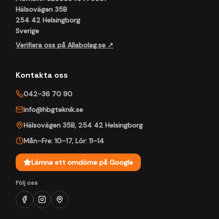
Hälsovägen 35B
254 42 Helsingborg
Sverige
Verifiera oss på Allabolag.se ↗
Kontakta oss
042-36 70 90
info@hbgteknik.se
Hälsovägen 35B
,
254 42
Helsingborg
Mån–Fre: 10–17
,
Lör: 11–14
Lämna ett omdöme på Google
Följ oss