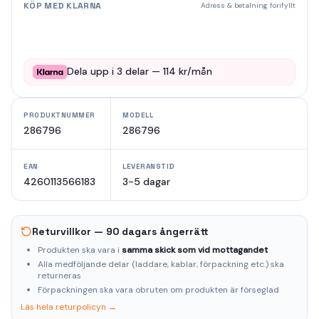
KÖP MED KLARNA
Adress & betalning förifyllt
Dela upp i
3
delar —
114
kr/mån
PRODUKTNUMMER
MODELL
286796
286796
EAN
LEVERANSTID
4260113566183
3-5 dagar
Returvillkor — 90 dagars ångerrätt
Produkten ska vara i
samma skick som vid mottagandet
Alla medföljande delar (laddare, kablar, förpackning etc.) ska
returneras
Förpackningen ska vara obruten om produkten är förseglad
Läs hela returpolicyn →