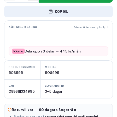
KÖP NU
KÖP MED KLARNA
Adress & betalning förifyllt
Dela upp i
3
delar —
445
kr/mån
PRODUKTNUMMER
MODELL
506595
506595
EAN
LEVERANSTID
0886111334995
3-5 dagar
Returvillkor — 90 dagars ångerrätt
Produkten ska vara i
samma skick som vid mottagandet