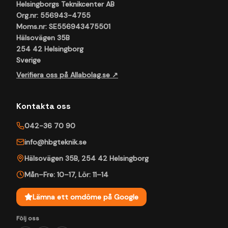
Helsingborgs Teknikcenter AB
Org.nr: 556943-4755
Moms.nr: SE556943475501
Hälsovägen 35B
254 42 Helsingborg
Sverige
Verifiera oss på Allabolag.se ↗
Kontakta oss
042-36 70 90
info@hbgteknik.se
Hälsovägen 35B
,
254 42
Helsingborg
Mån–Fre: 10–17
,
Lör: 11–14
Lämna ett omdöme på Google
Följ oss