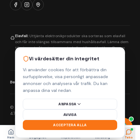
Elavfall:
Uttjänta elektronikprodukter ska sorteras som elavfall
♻️
och får inte slängas tillsammans med hushållsavfall. Lämna dem
till närmaste återvinningscentral eller till oss i butiken. Genom
korrekt hantering bidrar du till en bättre miljö och säkerställer
Vi värdesätter din integritet
att farliga ämnen tas om hand på rätt sätt.
Vi använder cookies för att förbättra din
surfupplevelse, visa personligt anpassade
Betalningsmetoder:
Visa
Mastercard
Klarna
annonser och analysera vår trafik. Du kan
anpassa dina val nedan.
ANPASSA
© 2026 Helsingborgs Teknikcenter AB (Org.nr 556943-
4755). Alla rättigheter förbehållna.
AVVISA
Integritetspolicy
Köpvillkor
Returpolicy
Frakt & Leverans
ACCEPTERA ALLA
Hem
Begagnat
Reparation
Varukorg
Teko