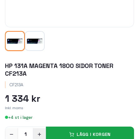
HP 131A MAGENTA 1800 SIDOR TONER
CF213A
CF213A
1 334 kr
Inkl. moms
+
4
st i lager
1
LÄGG I KORGEN