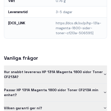
Vikt
0.76 g
Leveranstid
3-5 dagar
[DCS_LINK
https://dcs.dk/sv/p/hp-131a-
magenta-1800-sider-
toner-cf213a-506595]
Vanliga frågor
Hur snabbt levereras HP 131A Magenta 1800 sidor Toner
CF213A?
Passar HP 131A Magenta 1800 sidor Toner CF213A min
enhet?
Vilken garanti ger ni?