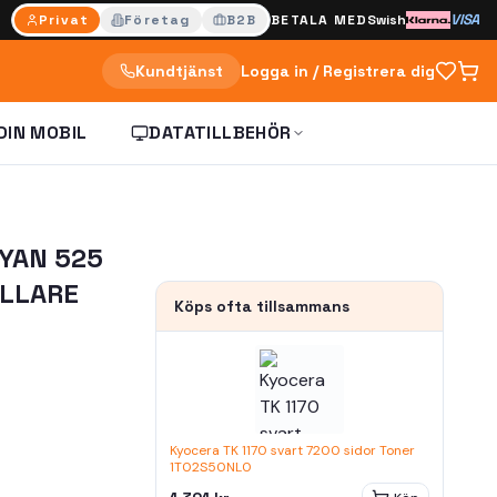
VISA
Privat
Företag
B2B
BETALA MED
Swish
Kundtjänst
Logga in / Registrera dig
DIN MOBIL
DATATILLBEHÖR
CYAN 525
ÅLLARE
Köps ofta tillsammans
Kyocera TK 1170 svart 7200 sidor Toner
1T02S50NL0