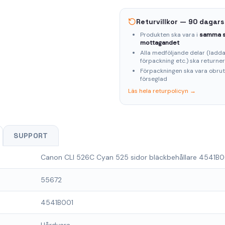
Returvillkor — 90 dagars
Produkten ska vara i
samma s
mottagandet
Alla medföljande delar (laddar
förpackning etc.) ska returne
Förpackningen ska vara obru
förseglad
Läs hela returpolicyn →
SUPPORT
Canon CLI 526C Cyan 525 sidor bläckbehållare 4541B0
55672
4541B001