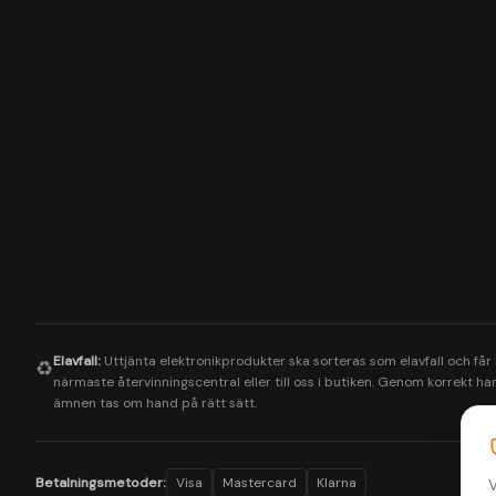
Elavfall:
Uttjänta elektronikprodukter ska sorteras som elavfall och får
♻️
närmaste återvinningscentral eller till oss i butiken. Genom korrekt hant
ämnen tas om hand på rätt sätt.
Betalningsmetoder:
Visa
Mastercard
Klarna
V