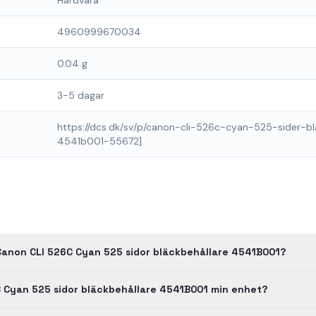
Hårdvara
4960999670034
0.04 g
3-5 dagar
https://dcs.dk/sv/p/canon-cli-526c-cyan-525-sider-b
4541b001-55672]
Canon CLI 526C Cyan 525 sidor bläckbehållare 4541B001?
 Cyan 525 sidor bläckbehållare 4541B001 min enhet?