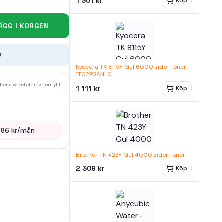
1 301 kr
Köp
ÄGG I KORGEN
U
Kyocera TK 8115Y Gul 6000 sidor Toner
1T02P3ANL0
ress & betalning förifyllt
1 111 kr
Köp
—
86
kr/mån
Brother TN 423Y Gul 4000 sidor Toner
2 309 kr
Köp