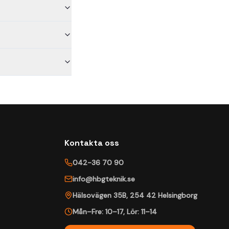
Kontakta oss
042-36 70 90
info@hbgteknik.se
Hälsovägen 35B
,
254 42
Helsingborg
Mån–Fre: 10–17
,
Lör: 11–14