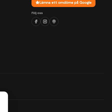
Lämna ett omdöme på Google
Följ oss