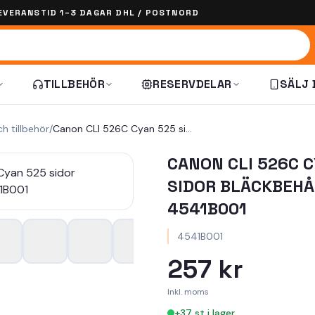
EVERANSTID 1–3 DAGAR DHL / POSTNORD
TILLBEHÖR
RESERVDELAR
SÄLJ 
ch tillbehör
/
Canon CLI 526C Cyan 525 sidor bläckbehållare 4541B001
CANON CLI 526C 
SIDOR BLÄCKBEH
4541B001
4541B001
257 kr
Inkl. moms
+
37
st i lager