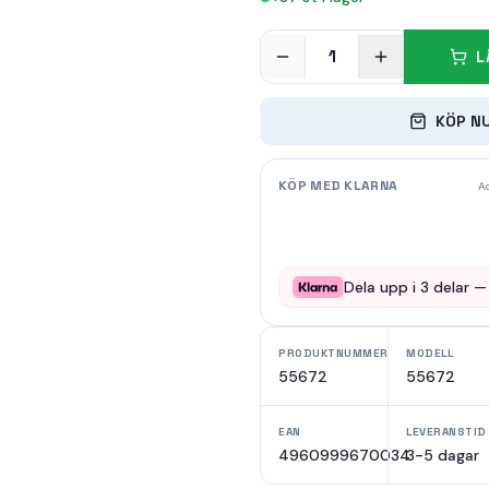
1
L
KÖP N
KÖP MED KLARNA
Ad
Dela upp i
3
delar 
PRODUKTNUMMER
MODELL
55672
55672
EAN
LEVERANSTID
4960999670034
3-5 dagar