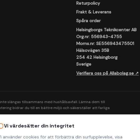
Returpolicy
Frakt & Leverans
Spåra order
Helsingborgs Teknikcenter AB
Org.nr: 556943-4755
Moms.nr: SE556943475501
Hälsovägen 35B
254 42 Helsingborg
Sverige
Verifiera oss på Allabolag.se ↗
 inte slängas tillsammans med hushållsavfall. Lämna dem till
ering bidrar du till en bättre miljö och säkerställer att farliga
Vi värdesätter din integritet
i använder cookies för att förbättra din surfupplevelse, visa