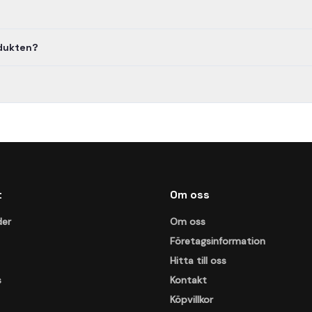
odukten?
t
Om oss
der
Om oss
Företagsinformation
Hitta till oss
s
Kontakt
Köpvillkor