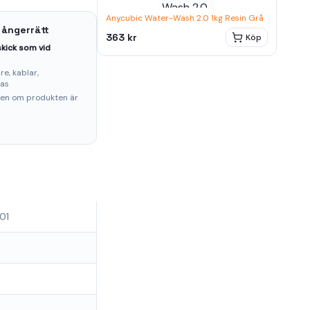
Anycubic Water-Wash 2.0 1kg Resin Grå
 ångerrätt
363 kr
Köp
kick som vid
e, kablar,
ras
ten om produkten är
01