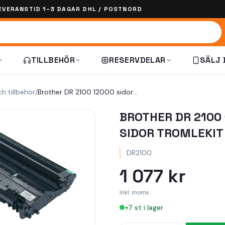
EVERANSTID 1–3 DAGAR DHL / POSTNORD
TILLBEHÖR
RESERVDELAR
SÄLJ 
ch tillbehör
/
Brother DR 2100 12000 sidor Tromlekit
BROTHER DR 2100
SIDOR TROMLEKIT
DR2100
1 077 kr
Inkl. moms
+
7
st i lager