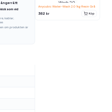
 ångerrätt
Anycubic Water-Wash 2.0 1kg Resin Grå
kick som vid
362 kr
Köp
e, kablar,
ras
ten om produkten är