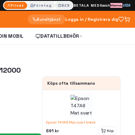
VISA
Privat
Företag
B2B
BETALA MED
Swish
Kundtjänst
Logga in / Registrera dig
DIN MOBIL
DATATILLBEHÖR
 12000
Köps ofta tillsammans
Epson T47A8 Mat svart bläck
691 kr
Köp