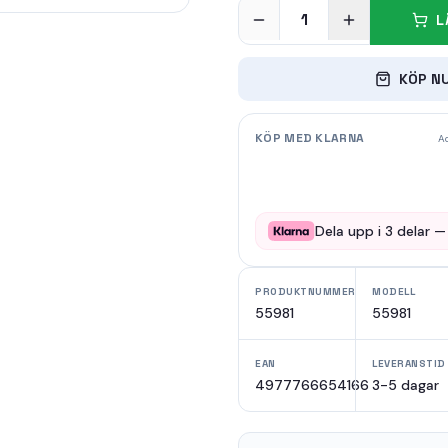
1
L
KÖP N
KÖP MED KLARNA
Ad
Dela upp i
3
delar 
PRODUKTNUMMER
MODELL
55981
55981
EAN
LEVERANSTID
4977766654166
3-5 dagar