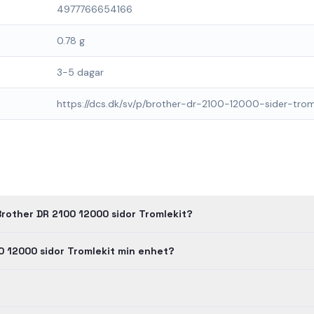
4977766654166
0.78 g
3-5 dagar
https://dcs.dk/sv/p/brother-dr-2100-12000-sider-trom
Brother DR 2100 12000 sidor Tromlekit?
0 12000 sidor Tromlekit min enhet?