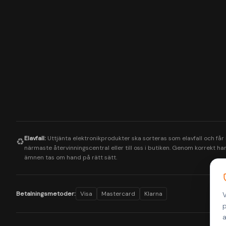
Elavfall:
Uttjänta elektronikprodukter ska sorteras som elavfall och får
♻️
närmaste återvinningscentral eller till oss i butiken. Genom korrekt hant
ämnen tas om hand på rätt sätt.
Betalningsmetoder:
Visa
Mastercard
Klarna
V
p
a