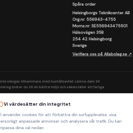
Spåra order
Helsingborgs Teknikcenter AB
Org.nr: 556943-4755
Moms.nr: SE556943475501
Hälsovägen 35B
254 42 Helsingborg
Sverige
Verifiera oss på Allabolag.se ↗
 inte slängas tillsammans med hushållsavfall. Lämna dem till
ering bidrar du till en bättre miljö och säkerställer att farliga
Vi värdesätter din integritet
i använder cookies för att förbättra din surfupplevelse, visa
ersonligt anpassade annonser och analysera vår trafik. Du kan
npassa dina val nedan.