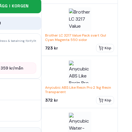
ÄGG I KORGEN
U
Brother LC 3217 Value Pack svart Gul
Cyan Magenta 550 sidor
ress & betalning förifyllt
723 kr
Köp
—
359
kr/mån
Anycubic ABS Like Resin Pro 2 1kg Resin
Transparent
372 kr
Köp