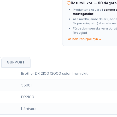
Returvillkor — 90 dagars
Produkten ska vara i
samma s
mottagandet
Alla medföljande delar (laddar
förpackning etc.) ska returne
Förpackningen ska vara obru
förseglad
Läs hela returpolicyn →
SUPPORT
Brother DR 2100 12000 sidor Tromlekit
55981
DR2100
Hårdvara