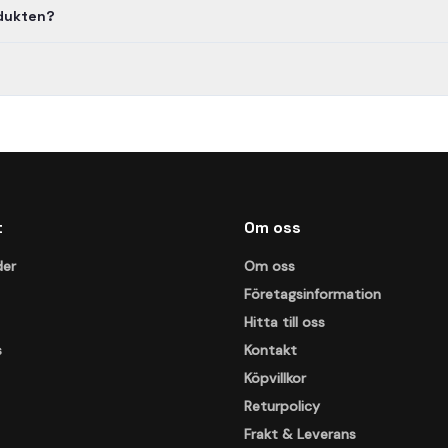
odukten?
t
Om oss
der
Om oss
Företagsinformation
Hitta till oss
s
Kontakt
Köpvillkor
Returpolicy
Frakt & Leverans