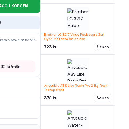
ÄGG I KORGEN
U
Brother LC 3217 Value Pack svart Gul
Cyan Magenta 550 sidor
ress & betalning förifyllt
723 kr
Köp
—
92
kr/mån
Anycubic ABS Like Resin Pro 2 1kg Resin
Transparent
372 kr
Köp