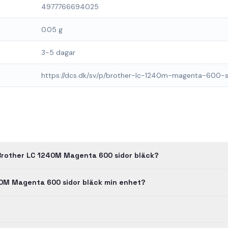
4977766694025
0.05 g
3-5 dagar
https://dcs.dk/sv/p/brother-lc-1240m-magenta-600-s
Brother LC 1240M Magenta 600 sidor bläck?
40M Magenta 600 sidor bläck min enhet?