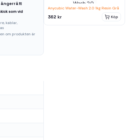
 ångerrätt
Anycubic Water-Wash 2.0 1kg Resin Grå
kick som vid
362 kr
Köp
e, kablar,
ras
ten om produkten är