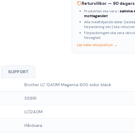
Returvillkor — 90 dagars
Produkten ska vara i
samma s
mottagandet
Alla medföljande delar (laddar
förpackning etc.) ska returne
Förpackningen ska vara obru
förseglad
Läs hela returpolicyn →
SUPPORT
Brother LC 1240M Magenta 600 sidor bläck
55991
LC1240M
Hårdvara