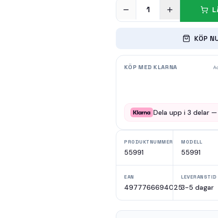
1
L
KÖP N
KÖP MED KLARNA
Ad
Dela upp i
3
delar 
PRODUKTNUMMER
MODELL
55991
55991
EAN
LEVERANSTID
4977766694025
3-5 dagar