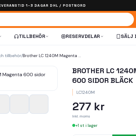
EVERANSTID 1–3 DAGAR DHL / POSTNORD
TILLBEHÖR
RESERVDELAR
SÄLJ 
ch tillbehör
/
Brother LC 1240M Magenta 600 sidor bläck
BROTHER LC 124
600 SIDOR BLÄCK
LC1240M
277 kr
Inkl. moms
+
1
st i lager