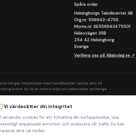
Spåra order
Helsingborgs Teknikcenter AB
Org.nr: 556943-4755
Moms.nr: SE556943475501
Hälsovägen 35B
254 42 Helsingborg
Sverige
Verifiera oss på Allabolag.se ↗
 inte slängas tillsammans med hushållsavfall. Lämna dem till
ering bidrar du till en bättre miljö och säkerställer att farliga
Vi värdesätter din integritet
i använder cookies för att förbättra din surfupplevelse, visa
ersonligt anpassade annonser och analysera vår trafik. Du kan
npassa dina val nedan.