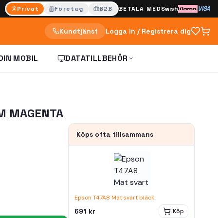
VISA
Privat
Företag
B2B
BETALA MED
Swish
Kundtjänst
Logga in / Registrera dig
DIN MOBIL
DATATILLBEHÖR
0M MAGENTA
Köps ofta tillsammans
Epson T47A8 Mat svart bläck
691 kr
Köp