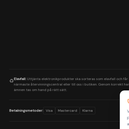
Elavfall:
Uttjänta elektronikprodukter ska sorteras som elavfall och får
♻️
närmaste återvinningscentral eller till oss i butiken. Genom korrekt hant
ämnen tas om hand på rätt sätt.
Betalningsmetoder:
Visa
Mastercard
Klarna
V
p
a