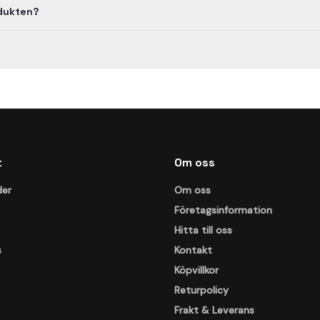
odukten?
t
Om oss
der
Om oss
Företagsinformation
Hitta till oss
s
Kontakt
Köpvillkor
Returpolicy
Frakt & Leverans