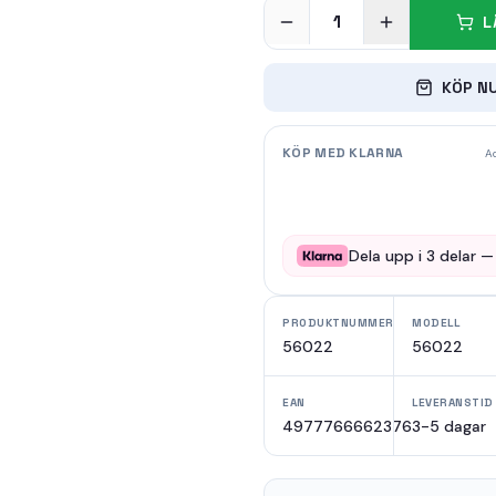
1
L
KÖP N
KÖP MED KLARNA
Ad
Dela upp i
3
delar 
PRODUKTNUMMER
MODELL
56022
56022
EAN
LEVERANSTID
4977766662376
3-5 dagar