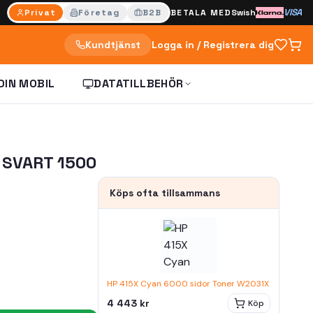
VISA
Privat
Företag
B2B
BETALA MED
Swish
Kundtjänst
Logga in / Registrera dig
DIN MOBIL
DATATILLBEHÖR
 SVART 1500
Köps ofta tillsammans
HP 415X Cyan 6000 sidor Toner W2031X
4 443 kr
Köp