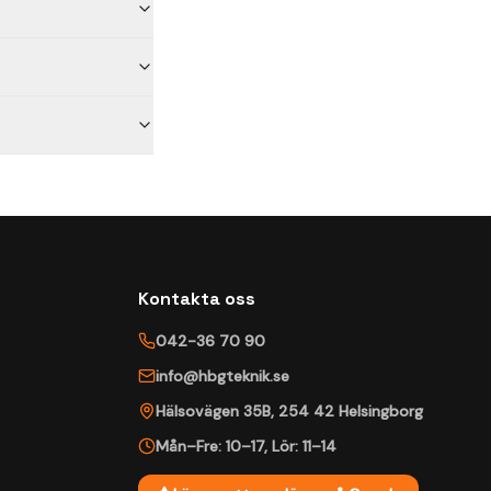
Kontakta oss
042-36 70 90
info@hbgteknik.se
Hälsovägen 35B
,
254 42
Helsingborg
Mån–Fre: 10–17
,
Lör: 11–14