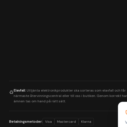
Elavfall:
Uttjänta elektronikprodukter ska sorteras som elavfall och får
♻️
närmaste återvinningscentral eller till oss i butiken. Genom korrekt hant
ämnen tas om hand på rätt sätt.
Betalningsmetoder:
Visa
Mastercard
Klarna
V