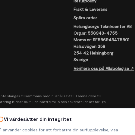
Returpolicy
Frakt & Leverans
Spåra order
Helsingborgs Teknikcenter AB
Org.nr: 556943-4755
Moms.nr: SE556943475501
Hälsovägen 35B
254 42 Helsingborg
Sverige
Verifiera oss på Allabolag.se ↗
 inte slängas tillsammans med hushållsavfall. Lämna dem till
ering bidrar du till en bättre miljö och säkerställer att farliga
Vi värdesätter din integritet
i använder cookies för att förbättra din surfupplevelse, visa