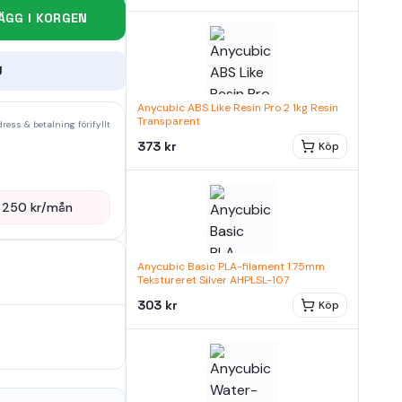
ÄGG I KORGEN
U
Anycubic ABS Like Resin Pro 2 1kg Resin
Transparent
ress & betalning förifyllt
373 kr
Köp
—
250
kr/mån
Anycubic Basic PLA-filament 1.75mm
Tekstureret Silver AHPLSL-107
303 kr
Köp