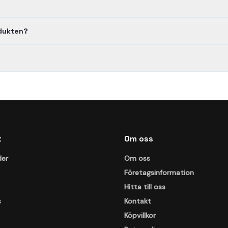
odukten?
t
Om oss
der
Om oss
Företagsinformation
Hitta till oss
s
Kontakt
Köpvillkor