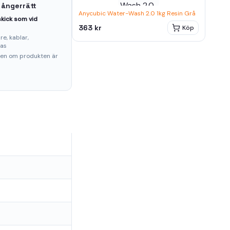
 ångerrätt
Anycubic Water-Wash 2.0 1kg Resin Grå
kick som vid
363 kr
Köp
e, kablar,
ras
ten om produkten är