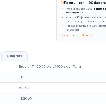
Returvillkor — 90 dagars
Produkten ska vara i
samma s
mottagandet
Alla medföljande delar (laddar
förpackning etc.) ska returne
Förpackningen ska vara obru
förseglad
Läs hela returpolicyn →
SUPPORT
Brother TN 2005 svart 1500 sidor Toner
TN
56022
TN2005