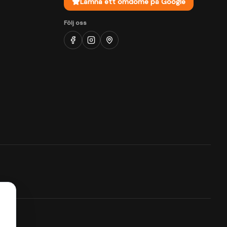
Lämna ett omdöme på Google
Följ oss