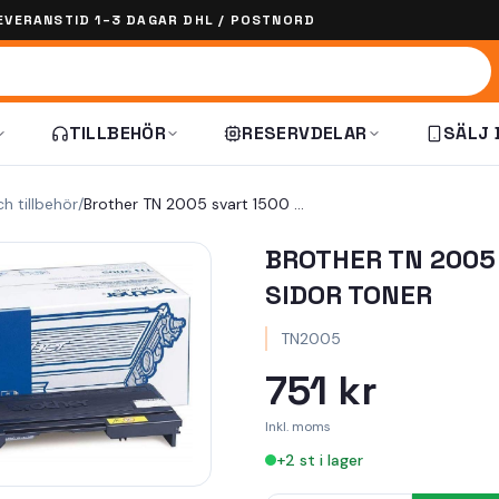
EVERANSTID 1–3 DAGAR DHL / POSTNORD
TILLBEHÖR
RESERVDELAR
SÄLJ 
ch tillbehör
/
Brother TN 2005 svart 1500 sidor Toner
BROTHER TN 2005
SIDOR TONER
TN2005
751 kr
Inkl. moms
+
2
st i lager