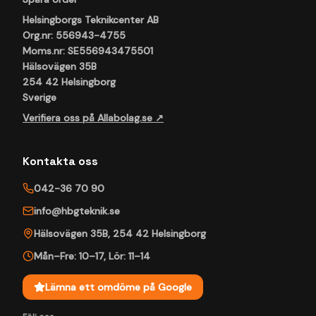
Helsingborgs Teknikcenter AB
Org.nr: 556943-4755
Moms.nr: SE556943475501
Hälsovägen 35B
254 42 Helsingborg
Sverige
Verifiera oss på Allabolag.se ↗
Kontakta oss
042-36 70 90
info@hbgteknik.se
Hälsovägen 35B
,
254 42
Helsingborg
Mån–Fre: 10–17
,
Lör: 11–14
Lämna ett omdöme på Google