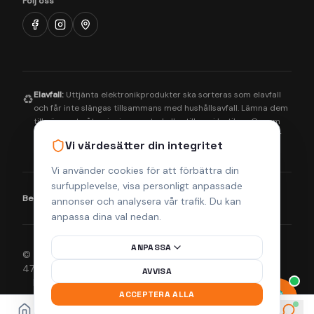
Följ oss
Elavfall:
Uttjänta elektronikprodukter ska sorteras som elavfall
♻️
och får inte slängas tillsammans med hushållsavfall. Lämna dem
till närmaste återvinningscentral eller till oss i butiken. Genom
korrekt hantering bidrar du till en bättre miljö och säkerställer
Vi värdesätter din integritet
att farliga ämnen tas om hand på rätt sätt.
Vi använder cookies för att förbättra din
surfupplevelse, visa personligt anpassade
Betalningsmetoder:
Visa
Mastercard
Klarna
annonser och analysera vår trafik. Du kan
anpassa dina val nedan.
ANPASSA
© 2026 Helsingborgs Teknikcenter AB (Org.nr 556943-
4755). Alla rättigheter förbehållna.
AVVISA
Integritetspolicy
Köpvillkor
Returpolicy
Frakt & Leverans
ACCEPTERA ALLA