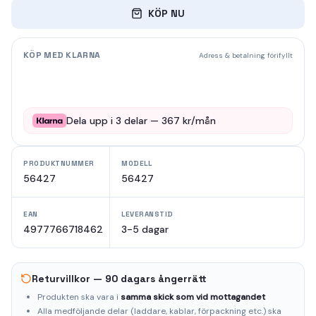
KÖP NU
KÖP MED KLARNA
Adress & betalning förifyllt
Dela upp i
3
delar —
367
kr/mån
PRODUKTNUMMER
MODELL
56427
56427
EAN
LEVERANSTID
4977766718462
3-5 dagar
Returvillkor — 90 dagars ångerrätt
Produkten ska vara i
samma skick som vid mottagandet
Alla medföljande delar (laddare, kablar, förpackning etc.) ska