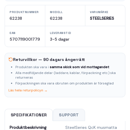
PRODUKTNUMMER
MODELL
VARUMÄRKE
62238
62238
STEELSERIES
EAN
LEVERANSTID
5707119001779
3-5 dagar
Returvillkor — 90 dagars ångerrätt
Produkten ska vara i
samma skick som vid mottagandet
Alla medföljande delar (laddare, kablar, förpackning etc.) ska
returneras
Förpackningen ska vara obruten om produkten är förseglad
Läs hela returpolicyn →
SPECIFIKATIONER
SUPPORT
Produktbeskrivning
SteelSeries QcK musmatta