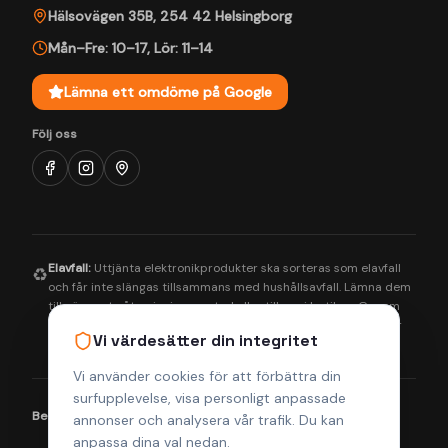
Hälsovägen 35B
,
254 42
Helsingborg
Mån–Fre: 10–17
,
Lör: 11–14
Lämna ett omdöme på Google
Följ oss
Elavfall:
Uttjänta elektronikprodukter ska sorteras som elavfall
♻️
och får inte slängas tillsammans med hushållsavfall. Lämna dem
till närmaste återvinningscentral eller till oss i butiken. Genom
korrekt hantering bidrar du till en bättre miljö och säkerställer
Vi värdesätter din integritet
att farliga ämnen tas om hand på rätt sätt.
Vi använder cookies för att förbättra din
surfupplevelse, visa personligt anpassade
Betalningsmetoder:
Visa
Mastercard
Klarna
annonser och analysera vår trafik. Du kan
anpassa dina val nedan.