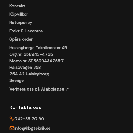
Kontakt
Köpvillkor
Returpolicy
Frakt & Leverans
Spåra order
Helsingborgs Teknikcenter AB
Org.nr: 556943-4755
Moms.nr: SE556943475501
Hälsovägen 35B
254 42 Helsingborg
Sverige
Verifiera oss på Allabolag.se ↗
Kontakta oss
042-36 70 90
info@hbgteknik.se