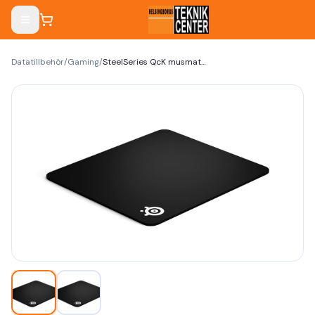
Datatillbehör
/
Gaming
/
SteelSeries QcK musmatta