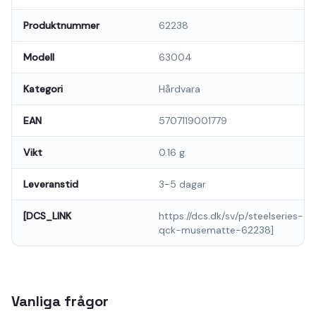
Produktnummer
62238
Modell
63004
Kategori
Hårdvara
EAN
5707119001779
Vikt
0.16 g
Leveranstid
3-5 dagar
[DCS_LINK
https://dcs.dk/sv/p/steelseries-
qck-musematte-62238]
Vanliga frågor