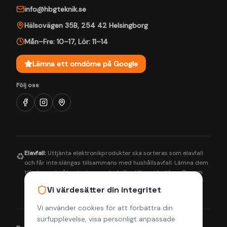
info@hbgteknik.se
Hälsovägen 35B
,
254 42
Helsingborg
Mån–Fre: 10–17
,
Lör: 11–14
Lämna ett omdöme på Google
Följ oss
Elavfall:
Uttjänta elektronikprodukter ska sorteras som elavfall
♻️
och får inte slängas tillsammans med hushållsavfall. Lämna dem
till närmaste återvinningscentral eller till oss i butiken. Genom
korrekt hantering bidrar du till en bättre miljö och säkerställer
Vi värdesätter din integritet
att farliga ämnen tas om hand på rätt sätt.
Vi använder cookies för att förbättra din
surfupplevelse, visa personligt anpassade