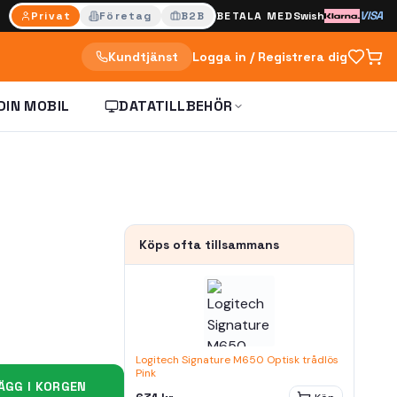
VISA
Privat
Företag
B2B
BETALA MED
Swish
Kundtjänst
Logga in / Registrera dig
DIN MOBIL
DATATILLBEHÖR
Köps ofta tillsammans
Logitech Signature M650 Optisk trådlös
Pink
ÄGG I KORGEN