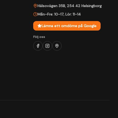
Hälsovägen 35B
,
254 42
Helsingborg
Mån–Fre: 10–17
,
Lör: 11–14
Lämna ett omdöme på Google
Följ oss