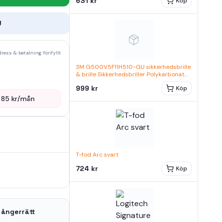
631 kr
Köp
U
ress & betalning förifyllt
3M G500V5F11H510-GU sikkerhedsbrille
& brille Sikkerhedsbriller Polykarbonat
Transparent, Gul
999 kr
Köp
—
85
kr/mån
T-fod Arc svart
724 kr
Köp
 ångerrätt