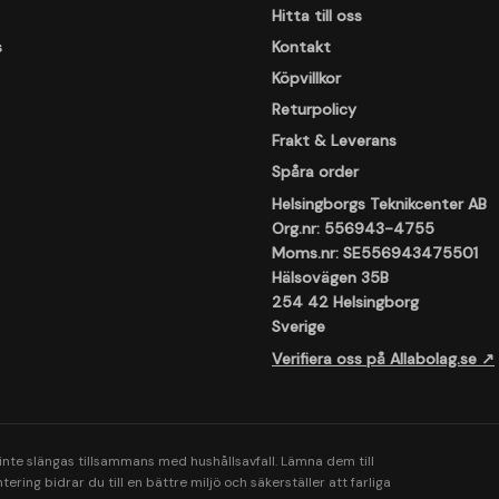
Hitta till oss
s
Kontakt
Köpvillkor
Returpolicy
Frakt & Leverans
Spåra order
Helsingborgs Teknikcenter AB
Org.nr: 556943-4755
Moms.nr: SE556943475501
Hälsovägen 35B
254 42 Helsingborg
Sverige
Verifiera oss på Allabolag.se ↗
 inte slängas tillsammans med hushållsavfall. Lämna dem till
ering bidrar du till en bättre miljö och säkerställer att farliga