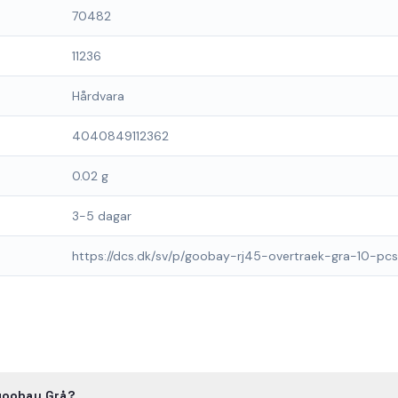
70482
11236
Hårdvara
4040849112362
0.02 g
3-5 dagar
https://dcs.dk/sv/p/goobay-rj45-overtraek-gra-10-p
 goobay Grå?