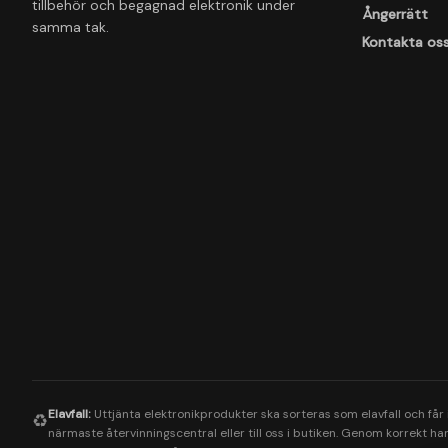
tillbehör och begagnad elektronik under
Ångerrätt
samma tak.
Kontakta os
Elavfall:
Uttjänta elektronikprodukter ska sorteras som elavfall och får
♻️
närmaste återvinningscentral eller till oss i butiken. Genom korrekt hant