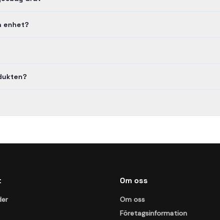
n enhet?
odukten?
t
Om oss
der
Om oss
Företagsinformation