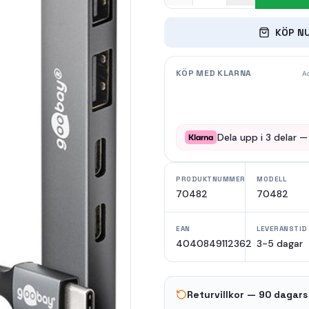
KÖP N
KÖP MED KLARNA
Ad
Dela upp i
3
delar 
PRODUKTNUMMER
MODELL
70482
70482
EAN
LEVERANSTID
4040849112362
3-5 dagar
Returvillkor — 90 dagars