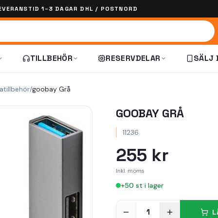
EVERANSTID 1–3 DAGAR DHL / POSTNORD
TILLBEHÖR
RESERVDELAR
SÄLJ 
atillbehör
/
goobay Grå
GOOBAY GRÅ
11236
255 kr
Inkl. moms
+
50
st i lager
1
L