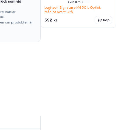
kick som vid
Logitech Signature M650 L Optisk
e, kablar,
trådlös svart Grå
ras
592 kr
Köp
ten om produkten är