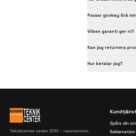
Passar goobay Grå mi
Vilken garanti ger ni?
Kan jag returnera pr
Hur betalar jag?
Kundtjäns
Spåra din or
Teknikcenter sedan 2013 – reparationer,
Reklamation