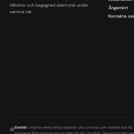
tillbehör och begagnad elektronik under
Ångerrätt
samma tak.
Kontakta os
Elavfall:
Uttjänta elektronikprodukter ska sorteras som elavfall och får
♻️
närmaste återvinningscentral eller till oss i butiken. Genom korrekt hant