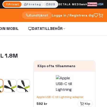
VISA
Privat
Företag
B2B
BETALA MED
Swish
Kundtjänst
Logga in / Registrera dig
DIN MOBIL
DATATILLBEHÖR
L 1.8M
Köps ofta tillsammans
Apple USB-C till Lightning adapter
592 kr
Köp