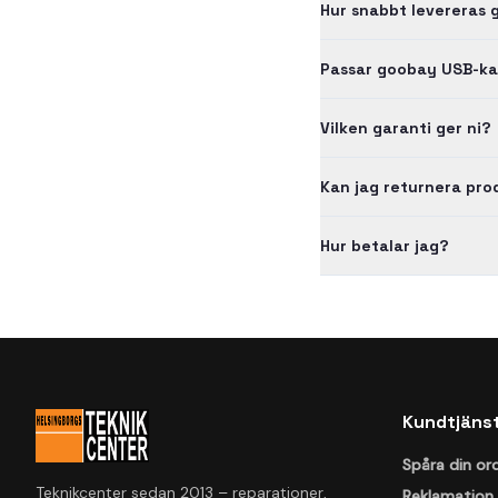
Hur snabbt levereras 
Passar goobay USB-ka
Vilken garanti ger ni?
Kan jag returnera pr
Hur betalar jag?
Kundtjäns
Spåra din or
Teknikcenter sedan 2013 – reparationer,
Reklamation