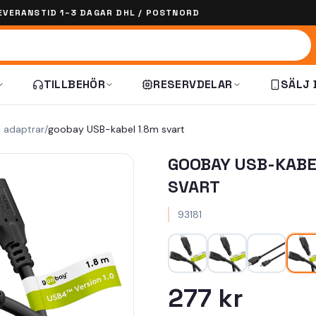
EVERANSTID 1–3 DAGAR DHL / POSTNORD
TILLBEHÖR
RESERVDELAR
SÄLJ 
h adaptrar
/
goobay USB-kabel 1.8m svart
GOOBAY USB-KABE
SVART
93181
277 kr