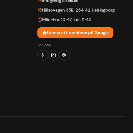
info@hbgteknik.se
Hälsovägen 35B
,
254 42
Helsingborg
Mån–Fre: 10–17
,
Lör: 11–14
Lämna ett omdöme på Google
Följ oss