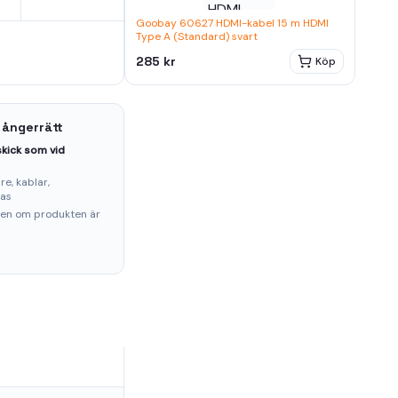
Goobay 60627 HDMI-kabel 15 m HDMI
Type A (Standard) svart
285 kr
Köp
 ångerrätt
kick som vid
e, kablar,
ras
ten om produkten är