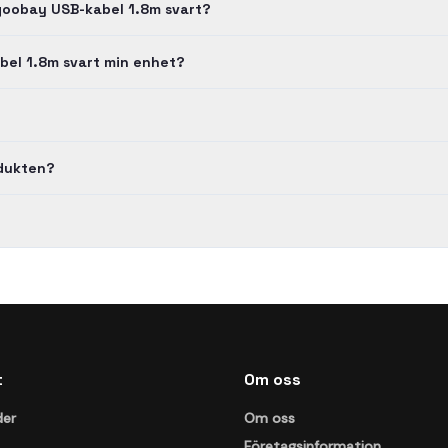
goobay USB-kabel 1.8m svart?
bel 1.8m svart min enhet?
odukten?
t
Om oss
der
Om oss
Företagsinformation