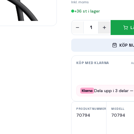
Inkl. moms
+
36
st i lager
1
L
KÖP N
KÖP MED KLARNA
Ad
Dela upp i
3
delar 
PRODUKTNUMMER
MODELL
70794
70794