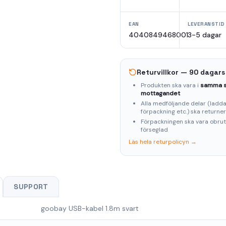
EAN
LEVERANSTID
4040849468001
3-5 dagar
Returvillkor — 90 dagars
Produkten ska vara i
samma s
mottagandet
Alla medföljande delar (laddar
förpackning etc.) ska returne
Förpackningen ska vara obru
förseglad
Läs hela returpolicyn →
SUPPORT
Missa inte våra erbjudanden!
goobay USB-kabel 1.8m svart
Prenumerera på vårt nyhetsbrev och ta del av
exklusiva