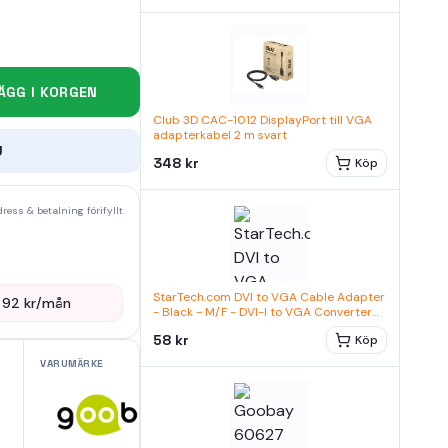
ÄGG I KORGEN
Club 3D CAC-1012 DisplayPort till VGA
adapterkabel 2 m svart
U
348 kr
Köp
ress & betalning förifyllt
StarTech.com DVI to VGA Cable Adapter
—
92
kr/mån
- Black - M/F - DVI-I to VGA Converter
Adapter (DVIVGAMFBK) VGA-adapter
58 kr
Köp
svart
VARUMÄRKE