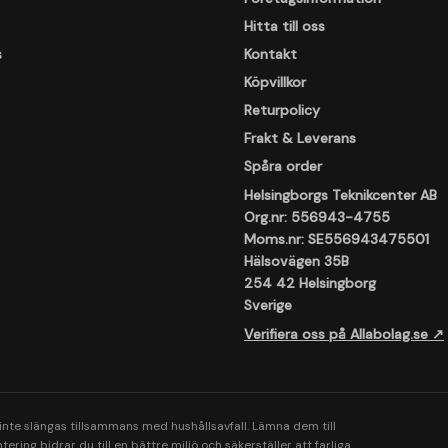
Hitta till oss
s
Kontakt
Köpvillkor
Returpolicy
Frakt & Leverans
Spåra order
Helsingborgs Teknikcenter AB
Org.nr: 556943-4755
Moms.nr: SE556943475501
Hälsovägen 35B
254 42 Helsingborg
Sverige
Verifiera oss på Allabolag.se ↗
 inte slängas tillsammans med hushållsavfall. Lämna dem till
ering bidrar du till en bättre miljö och säkerställer att farliga