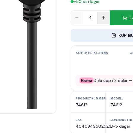
+
50
st i lager
1
L
KÖP N
KÖP MED KLARNA
Ad
Dela upp i
3
delar 
PRODUKTNUMMER
MODELL
74612
74612
EAN
LEVERANSTID
4040849502323
3-5 dagar