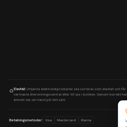
Elavfall:
Uttjänta elektronikprodukter ska sorteras som elavfall och får
♻️
närmaste återvinningscentral eller till oss i butiken. Genom korrekt hant
ämnen tas om hand på rätt sätt.
Betalningsmetoder:
Visa
Mastercard
Klarna
V