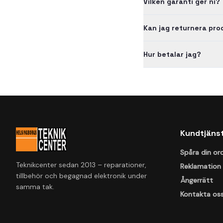
Vilken garanti ger ni?
Kan jag returnera pr
Hur betalar jag?
Kundtjäns
Spåra din or
Teknikcenter sedan 2013 – reparationer,
Reklamation
tillbehör och begagnad elektronik under
Ångerrätt
samma tak.
Kontakta os