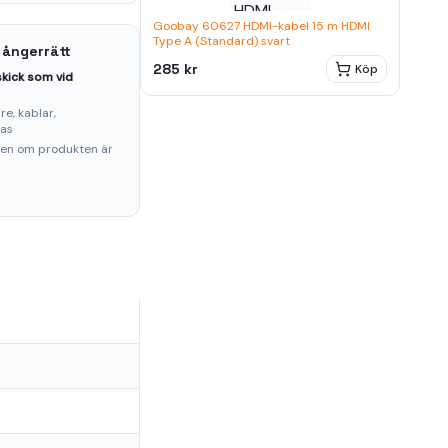
Goobay 60627 HDMI-kabel 15 m HDMI
Type A (Standard) svart
 ångerrätt
285 kr
Köp
kick som vid
e, kablar,
ras
ten om produkten är