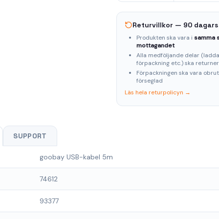
Returvillkor — 90 dagars
Produkten ska vara i
samma s
mottagandet
Alla medföljande delar (laddar
förpackning etc.) ska returne
Förpackningen ska vara obru
förseglad
Läs hela returpolicyn →
SUPPORT
goobay USB-kabel 5m
74612
93377