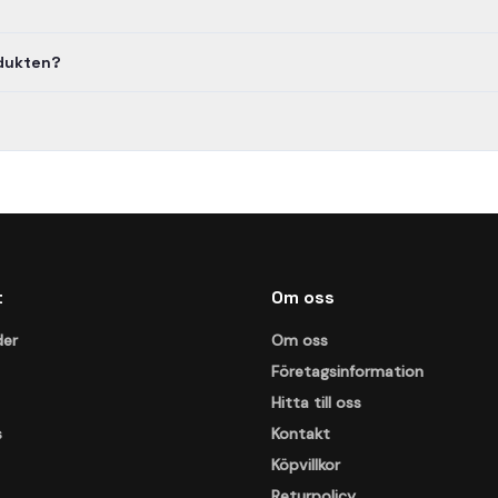
odukten?
t
Om oss
der
Om oss
Företagsinformation
Hitta till oss
s
Kontakt
Köpvillkor
Returpolicy