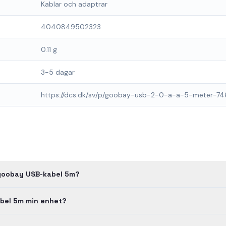
Kablar och adaptrar
4040849502323
0.11 g
3-5 dagar
https://dcs.dk/sv/p/goobay-usb-2-0-a-a-5-meter-746
 goobay USB-kabel 5m?
bel 5m min enhet?