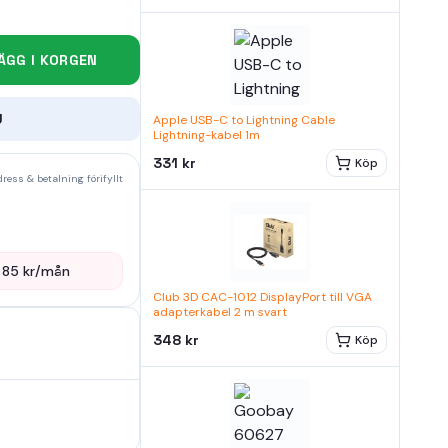
ÄGG I KORGEN
U
Apple USB-C to Lightning Cable
Lightning-kabel 1m
331 kr
Köp
ress & betalning förifyllt
—
85
kr/mån
Club 3D CAC-1012 DisplayPort till VGA
adapterkabel 2 m svart
348 kr
Köp