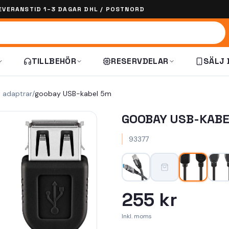
EVERANSTID 1–3 DAGAR DHL / POSTNORD
TILLBEHÖR
RESERVDELAR
SÄLJ 
h adaptrar
/
goobay USB-kabel 5m
GOOBAY USB-KAB
93377
255 kr
Inkl. moms