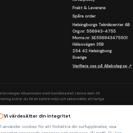
Frakt & Leverans
Spåra order
Helsingborgs Teknikcenter AB
Org.nr: 556943-4755
Moms.nr: SE556943475501
Hälsovägen 35B
254 42 Helsingborg
Sverige
Verifiera oss på Allabolag.se ↗
 inte slängas tillsammans med hushållsavfall. Lämna dem till
ering bidrar du till en bättre miljö och säkerställer att farliga
Vi värdesätter din integritet
i använder cookies för att förbättra din surfupplevelse, visa