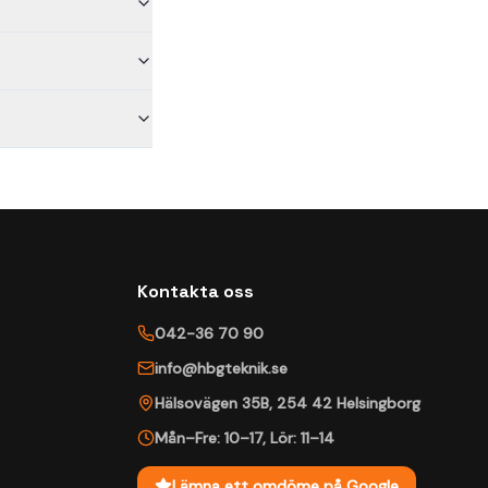
Kontakta oss
042-36 70 90
info@hbgteknik.se
Hälsovägen 35B
,
254 42
Helsingborg
Mån–Fre: 10–17
,
Lör: 11–14
Lämna ett omdöme på Google