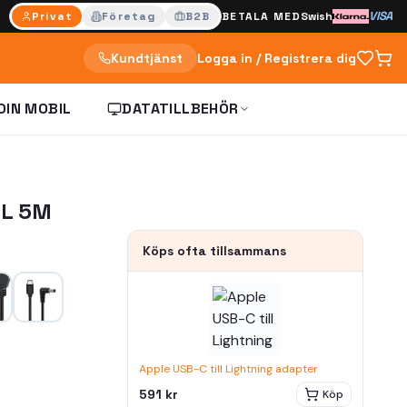
VISA
Privat
Företag
B2B
BETALA MED
Swish
Kundtjänst
Logga in / Registrera dig
DIN MOBIL
DATATILLBEHÖR
EL 5M
Köps ofta tillsammans
Apple USB-C till Lightning adapter
591 kr
Köp