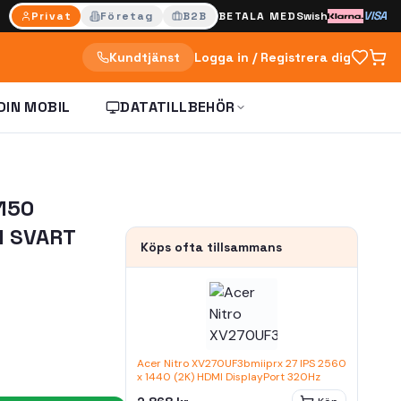
VISA
Privat
Företag
B2B
BETALA MED
Swish
Kundtjänst
Logga in / Registrera dig
DIN MOBIL
DATATILLBEHÖR
150
M SVART
Köps ofta tillsammans
Acer Nitro XV270UF3bmiiprx 27 IPS 2560
x 1440 (2K) HDMI DisplayPort 320Hz