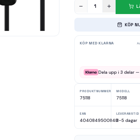
1
L
KÖP N
KÖP MED KLARNA
Ad
Dela upp i
3
delar 
PRODUKTNUMMER
MODELL
75118
75118
EAN
LEVERANSTID
4040849500848
3-5 dagar