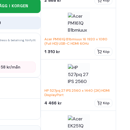
2 868 kr
Köp
ÄGG I KORGEN
U
Acer PM161Q B1bmiuux 16 1920 x 1080
ress & betalning förifyllt
(Full HD) USB-C HDMI 60Hz
1 310 kr
Köp
—
58
kr/mån
HP 527pq 27 IPS 2560 x 1440 (2K) HDMI
DisplayPort
4 466 kr
Köp