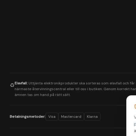
Elavfall:
Uttjänta elektronikprodukter ska sorteras som elavfall och får
♻️
närmaste återvinningscentral eller till oss i butiken. Genom korrekt hant
ämnen tas om hand på rätt sätt.
Betalningsmetoder:
Visa
Mastercard
Klarna
V
p
a