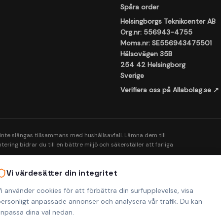
Spåra order
Helsingborgs Teknikcenter AB
Org.nr: 556943-4755
Moms.nr: SE556943475501
Hälsovägen 35B
254 42 Helsingborg
Sverige
Verifiera oss på Allabolag.se ↗
 inte slängas tillsammans med hushållsavfall. Lämna dem till
ering bidrar du till en bättre miljö och säkerställer att farliga
Vi värdesätter din integritet
i använder cookies för att förbättra din surfupplevelse, visa
ersonligt anpassade annonser och analysera vår trafik. Du kan
npassa dina val nedan.