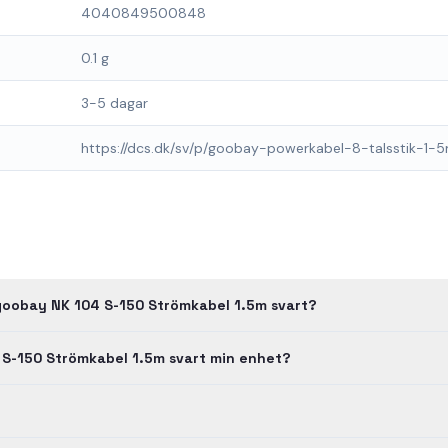
4040849500848
0.1 g
3-5 dagar
https://dcs.dk/sv/p/goobay-powerkabel-8-talsstik-1-5
goobay NK 104 S-150 Strömkabel 1.5m svart?
 S-150 Strömkabel 1.5m svart min enhet?