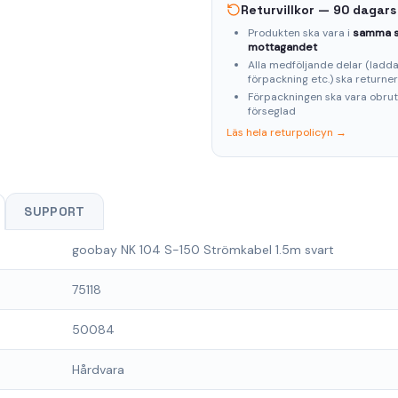
Returvillkor — 90 dagars
Produkten ska vara i
samma s
mottagandet
Alla medföljande delar (laddar
förpackning etc.) ska returne
Förpackningen ska vara obru
förseglad
Läs hela returpolicyn →
SUPPORT
goobay NK 104 S-150 Strömkabel 1.5m svart
75118
50084
Hårdvara