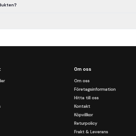
odukten?
t
Om oss
der
Om oss
Företagsinformation
Hitta till oss
s
Kontakt
Köpvillkor
Returpolicy
Frakt & Leverans