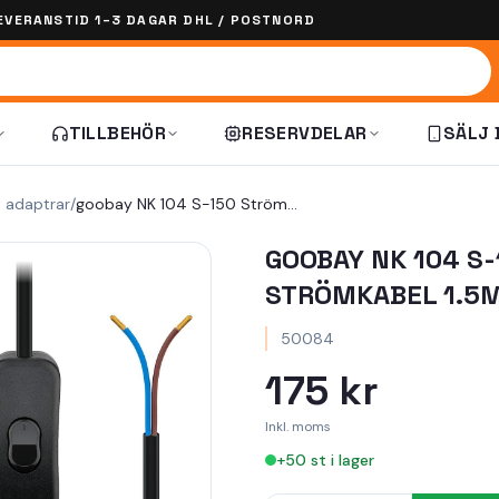
EVERANSTID 1–3 DAGAR DHL / POSTNORD
TILLBEHÖR
RESERVDELAR
SÄLJ 
h adaptrar
/
goobay NK 104 S-150 Strömkabel 1.5m svart
GOOBAY NK 104 S-
STRÖMKABEL 1.5
50084
175 kr
Inkl. moms
+
50
st i lager