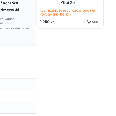
 ångerrätt
kick som vid
Acer EK251Q P6bi 25 1920 x 1080 (Full
HD) VGA (HD-15) HDMI
e, kablar,
1 250 kr
Köp
ras
ten om produkten är