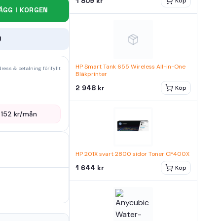
1 809 kr
Köp
ÄGG I KORGEN
U
HP Smart Tank 655 Wireless All-in-One
ress & betalning förifyllt
Bläkprinter
2 948 kr
Köp
—
152
kr/mån
HP 201X svart 2800 sidor Toner CF400X
1 644 kr
Köp