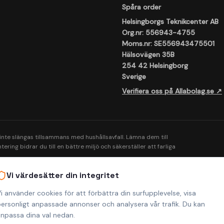
Spåra order
Helsingborgs Teknikcenter AB
Org.nr: 556943-4755
Moms.nr: SE556943475501
Hälsovägen 35B
254 42 Helsingborg
Sverige
Verifiera oss på Allabolag.se ↗
 inte slängas tillsammans med hushållsavfall. Lämna dem till
ering bidrar du till en bättre miljö och säkerställer att farliga
Vi värdesätter din integritet
i använder cookies för att förbättra din surfupplevelse, visa
ersonligt anpassade annonser och analysera vår trafik. Du kan
npassa dina val nedan.