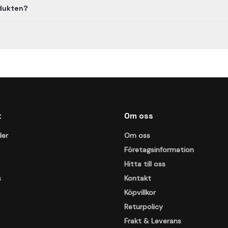
odukten?
t
Om oss
der
Om oss
Företagsinformation
Hitta till oss
s
Kontakt
Köpvillkor
Returpolicy
Frakt & Leverans