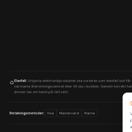
Elavfall:
Uttjänta elektronikprodukter ska sorteras som elavfall och får
♻️
närmaste återvinningscentral eller till oss i butiken. Genom korrekt hant
ämnen tas om hand på rätt sätt.
Betalningsmetoder:
Visa
Mastercard
Klarna
V
p
a