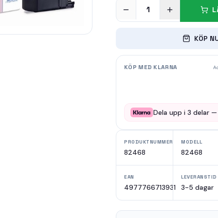
1
L
KÖP N
KÖP MED KLARNA
Ad
Dela upp i
3
delar 
PRODUKTNUMMER
MODELL
82468
82468
EAN
LEVERANSTID
4977766713931
3-5 dagar