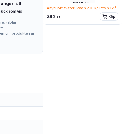
 ångerrätt
Anycubic Water-Wash 2.0 1kg Resin Grå
kick som vid
362 kr
Köp
e, kablar,
ras
ten om produkten är