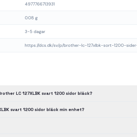
4977766713931
0.08 g
3-5 dagar
https://dcs.dk/sv/p/brother-lc-127xlbk-sort-1200-sid
Brother LC 127XLBK svart 1200 sidor bläck?
XLBK svart 1200 sidor bläck min enhet?