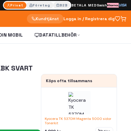
VISA
Privat
Företag
B2B
BETALA MED
Swish
Kundtjänst
Logga in / Registrera dig
DIN MOBIL
DATATILLBEHÖR
LBK SVART
Köps ofta tillsammans
Kyocera TK 5370M Magenta 5000 sidor
Tonerkit