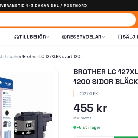
EVERANSTID 1–3 DAGAR DHL / POSTNORD
TILLBEHÖR
RESERVDELAR
SÄLJ 
ch tillbehör
/
Brother LC 127XLBK svart 1200 sidor bläck
BROTHER LC 127X
1200 SIDOR BLÄCK
LC127XLBK
455 kr
Inkl. moms
+
6
st i lager