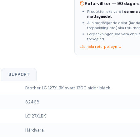
Returvillkor — 90 dagars
Produkten ska vara i
samma s
mottagandet
Alla medföljande delar (laddar
förpackning etc.) ska returne
Förpackningen ska vara obru
förseglad
Läs hela returpolicyn →
SUPPORT
Brother LC 127XLBK svart 1200 sidor bläck
82468
LC127XLBK
Hårdvara