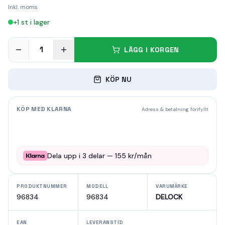
Inkl. moms
+
1
st i lager
1
LÄGG I KORGEN
KÖP NU
KÖP MED KLARNA
Adress & betalning förifyllt
Dela upp i
3
delar —
155
kr/mån
PRODUKTNUMMER
MODELL
VARUMÄRKE
96834
96834
DELOCK
EAN
LEVERANSTID