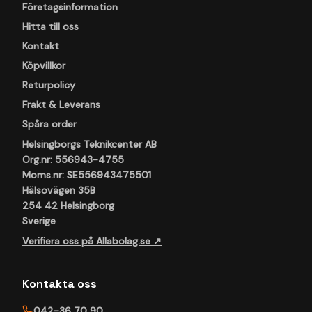
Företagsinformation
Hitta till oss
Kontakt
Köpvillkor
Returpolicy
Frakt & Leverans
Spåra order
Helsingborgs Teknikcenter AB
Org.nr: 556943-4755
Moms.nr: SE556943475501
Hälsovägen 35B
254 42 Helsingborg
Sverige
Verifiera oss på Allabolag.se ↗
Kontakta oss
042-36 70 90