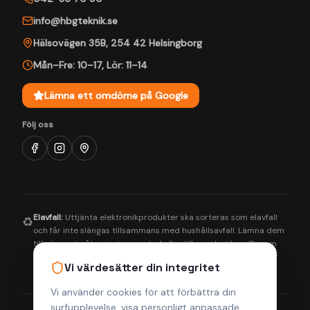
info@hbgteknik.se
Hälsovägen 35B
,
254 42
Helsingborg
Mån–Fre: 10–17
,
Lör: 11–14
Lämna ett omdöme på Google
Följ oss
Elavfall:
Uttjänta elektronikprodukter ska sorteras som elavfall
♻️
och får inte slängas tillsammans med hushållsavfall. Lämna dem
till närmaste återvinningscentral eller till oss i butiken. Genom
korrekt hantering bidrar du till en bättre miljö och säkerställer
Vi värdesätter din integritet
att farliga ämnen tas om hand på rätt sätt.
Vi använder cookies för att förbättra din
surfupplevelse, visa personligt anpassade