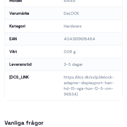
Modell
61848
Varumärke
DeLOCK
Kategori
Hardware
EAN
4043619618484
Vikt
0.08 g
Leveranstid
3-5 dagar
[DCS_LINK
https://dcs.dk/sv/p/delock-
adapter-displayport-han-
hd-15-vga-hun-12-5-cm-
96834]
Vanliga frågor