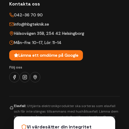
Kontakta oss
042-36 70 90
info@hbgteknik.se
Hälsovägen 35B
,
254 42
Helsingborg
Mån–Fre: 10–17
,
Lör: 11–14
Lämna ett omdöme på Google
Följ oss
Elavfall:
Uttjänta elektronikprodukter ska sorteras som elavfall
♻️
och får inte slängas tillsammans med hushållsavfall. Lämna dem
till närmaste återvinningscentral eller till oss i butiken. Genom
korrekt hantering bidrar du till en bättre miljö och säkerställer
Vi värdesätter din integritet
att farliga ämnen tas om hand på rätt sätt.