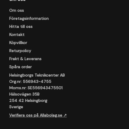
Om oss
Företagsinformation
Hitta till oss
Kontakt
Köpvillkor
Returpolicy
Frakt & Leverans
Spåra order
Helsingborgs Teknikcenter AB
Org.nr: 556943-4755
Moms.nr: SE556943475501
Hälsovägen 35B
254 42 Helsingborg
Sverige
Verifiera oss på Allabolag.se ↗