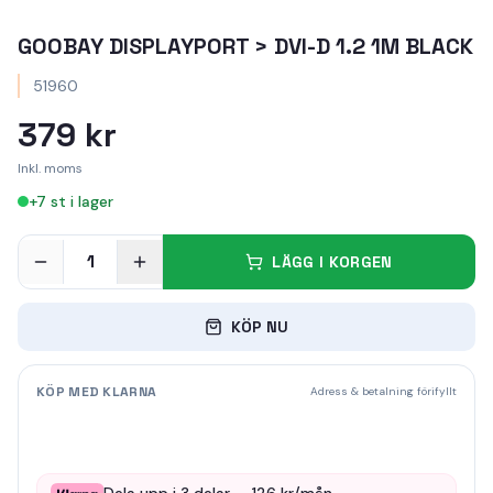
GOOBAY DISPLAYPORT > DVI-D 1.2 1M BLACK
51960
379 kr
Inkl. moms
+
7
st i lager
1
LÄGG I KORGEN
KÖP NU
KÖP MED KLARNA
Adress & betalning förifyllt