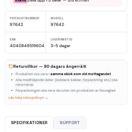
Dela upp i
3
delar —
126
kr/mån
PRODUKTNUMMER
MODELL
97642
97642
EAN
LEVERANSTID
4040849519604
3-5 dagar
Returvillkor — 90 dagars ångerrätt
Produkten ska vara i
samma skick som vid mottagandet
Alla medföljande delar (laddare, kablar, förpackning etc.) ska
returneras
Förpackningen ska vara obruten om produkten är förseglad
Läs hela returpolicyn →
SPECIFIKATIONER
SUPPORT