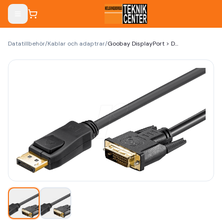
Datatillbehör
/
Kablar och adaptrar
/
Goobay DisplayPort > DVI-D 1.2 1m Black