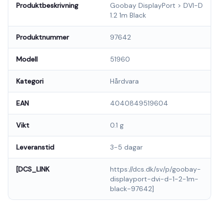
Produktbeskrivning
Goobay DisplayPort > DVI-D
1.2 1m Black
Produktnummer
97642
Modell
51960
Kategori
Hårdvara
EAN
4040849519604
Vikt
0.1 g
Leveranstid
3-5 dagar
[DCS_LINK
https://dcs.dk/sv/p/goobay-
displayport-dvi-d-1-2-1m-
black-97642]