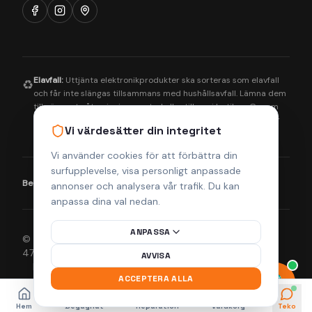
Elavfall:
Uttjänta elektronikprodukter ska sorteras som elavfall
♻️
och får inte slängas tillsammans med hushållsavfall. Lämna dem
till närmaste återvinningscentral eller till oss i butiken. Genom
korrekt hantering bidrar du till en bättre miljö och säkerställer
Vi värdesätter din integritet
att farliga ämnen tas om hand på rätt sätt.
Vi använder cookies för att förbättra din
surfupplevelse, visa personligt anpassade
Betalningsmetoder:
Visa
Mastercard
Klarna
annonser och analysera vår trafik. Du kan
anpassa dina val nedan.
ANPASSA
© 2026 Helsingborgs Teknikcenter AB (Org.nr 556943-
4755). Alla rättigheter förbehållna.
AVVISA
Integritetspolicy
Köpvillkor
Returpolicy
Frakt & Leverans
ACCEPTERA ALLA
Hem
Begagnat
Reparation
Varukorg
Teko