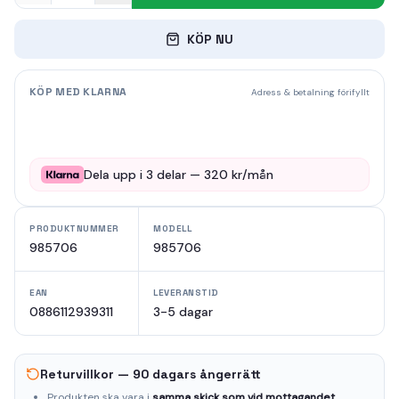
KÖP NU
KÖP MED KLARNA
Adress & betalning förifyllt
Dela upp i
3
delar —
320
kr/mån
PRODUKTNUMMER
MODELL
985706
985706
EAN
LEVERANSTID
0886112939311
3-5 dagar
Returvillkor — 90 dagars ångerrätt
Produkten ska vara i
samma skick som vid mottagandet