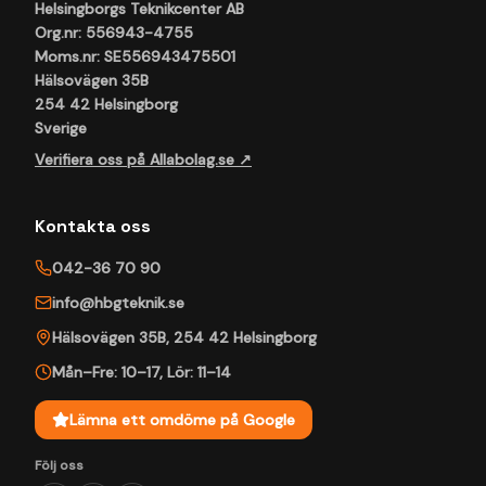
Helsingborgs Teknikcenter AB
Org.nr: 556943-4755
Moms.nr: SE556943475501
Hälsovägen 35B
254 42 Helsingborg
Sverige
Verifiera oss på Allabolag.se ↗
Kontakta oss
042-36 70 90
info@hbgteknik.se
Hälsovägen 35B
,
254 42
Helsingborg
Mån–Fre: 10–17
,
Lör: 11–14
Lämna ett omdöme på Google
Följ oss