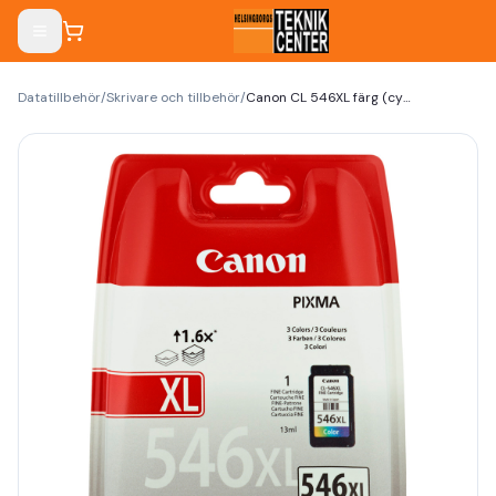
Datatillbehör
/
Skrivare och tillbehör
/
Canon CL 546XL färg (cyan, magenta, gul) 300 sidor bläck 8288B001