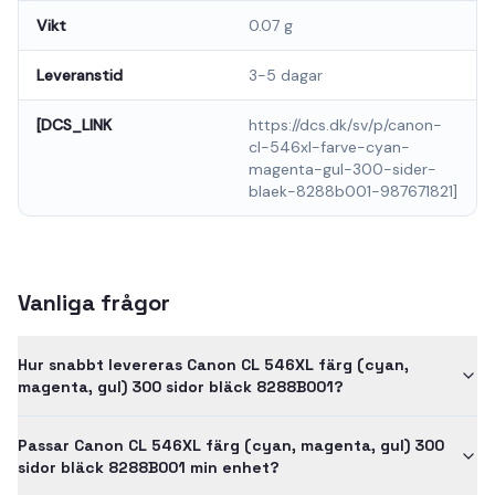
Vikt
0.07 g
Leveranstid
3-5 dagar
[DCS_LINK
https://dcs.dk/sv/p/canon-
cl-546xl-farve-cyan-
magenta-gul-300-sider-
blaek-8288b001-987671821]
Vanliga frågor
Hur snabbt levereras Canon CL 546XL färg (cyan,
magenta, gul) 300 sidor bläck 8288B001?
Passar Canon CL 546XL färg (cyan, magenta, gul) 300
sidor bläck 8288B001 min enhet?