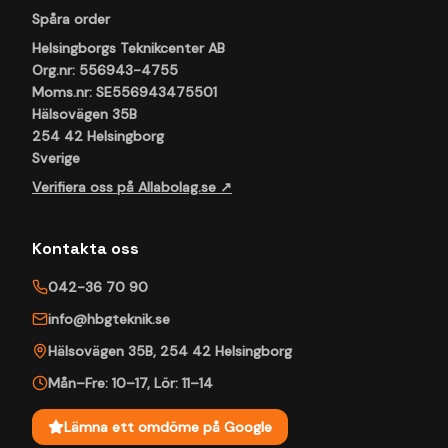
Spåra order
Helsingborgs Teknikcenter AB
Org.nr: 556943-4755
Moms.nr: SE556943475501
Hälsovägen 35B
254 42 Helsingborg
Sverige
Verifiera oss på Allabolag.se ↗
Kontakta oss
042-36 70 90
info@hbgteknik.se
Hälsovägen 35B
,
254 42
Helsingborg
Mån–Fre: 10–17
,
Lör: 11–14
Lämna ett omdöme på Google