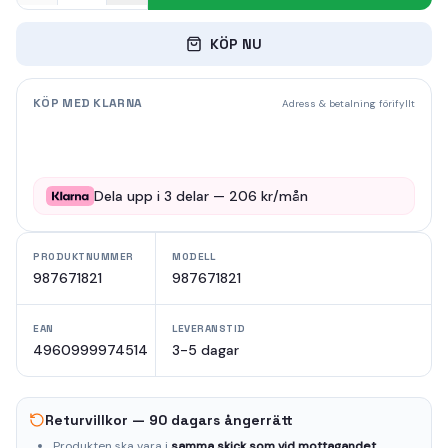
KÖP NU
KÖP MED KLARNA
Adress & betalning förifyllt
Dela upp i
3
delar —
206
kr/mån
PRODUKTNUMMER
MODELL
987671821
987671821
EAN
LEVERANSTID
4960999974514
3-5 dagar
Returvillkor — 90 dagars ångerrätt
Produkten ska vara i
samma skick som vid mottagandet