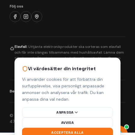
Följ oss
Elavfall:
Uttjänta elektronikprodukter ska sorteras som elavfall
♻️
och får inte slängas tillsammans med hushållsavfall. Lämna dem
till närmaste återvinningscentral eller till oss i butiken. Genom
korrekt hantering bidrar du till en bättre miljö och säkerställer
Vi värdesätter din integritet
att farliga ämnen tas om hand på rätt sätt.
Vi använder cookies för att förbättra din
surfupplevelse, visa personligt anpassade
Betalningsmetoder:
Visa
Mastercard
Klarna
annonser och analysera vår trafik. Du kan
anpassa dina val nedan.
ANPASSA
© 2026 Helsingborgs Teknikcenter AB (Org.nr 556943-
4755). Alla rättigheter förbehållna.
AVVISA
Integritetspolicy
Köpvillkor
Returpolicy
Frakt & Leverans
ACCEPTERA ALLA