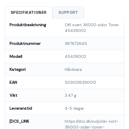
SPECIFIKATIONER
SUPPORT
Produktbeskrivning
OKI svart 36000 sidor Toner
45439002
Produktnummer
987672645
Modell
45439002
Kategori
Hårdvara
EAN
5030016390012
Vikt
3.47 g
Leveranstid
3-5 dagar
[DCS_LINK
https://dcs.dk/sv/p/oki-sort-
36000-sider-toner-