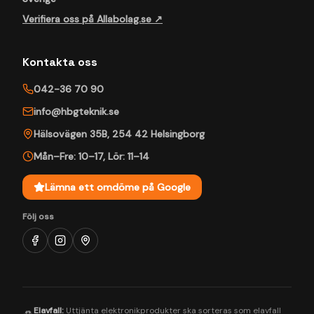
Verifiera oss på Allabolag.se ↗
Kontakta oss
042-36 70 90
info@hbgteknik.se
Hälsovägen 35B
,
254 42
Helsingborg
Mån–Fre: 10–17
,
Lör: 11–14
Lämna ett omdöme på Google
Följ oss
Elavfall:
Uttjänta elektronikprodukter ska sorteras som elavfall