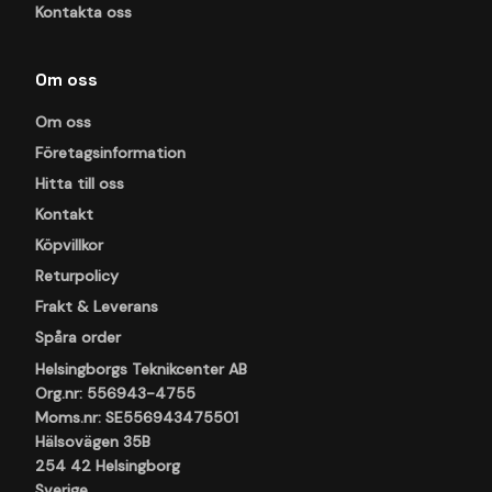
Kontakta oss
Om oss
Om oss
Företagsinformation
Hitta till oss
Kontakt
Köpvillkor
Returpolicy
Frakt & Leverans
Spåra order
Helsingborgs Teknikcenter AB
Org.nr: 556943-4755
Moms.nr: SE556943475501
Hälsovägen 35B
254 42 Helsingborg
Sverige