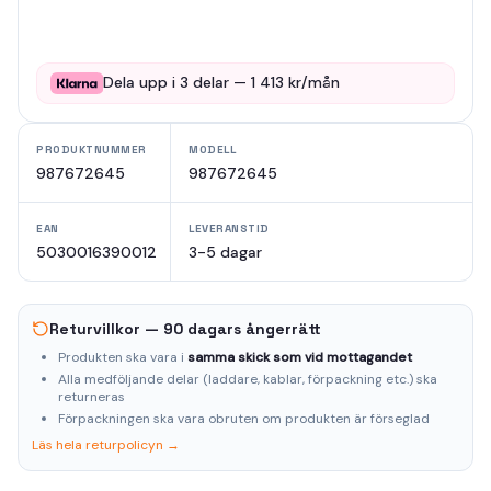
Dela upp i
3
delar —
1 413
kr/mån
PRODUKTNUMMER
MODELL
987672645
987672645
EAN
LEVERANSTID
5030016390012
3-5 dagar
Returvillkor — 90 dagars ångerrätt
Produkten ska vara i
samma skick som vid mottagandet
Alla medföljande delar (laddare, kablar, förpackning etc.) ska
returneras
Förpackningen ska vara obruten om produkten är förseglad
Läs hela returpolicyn →