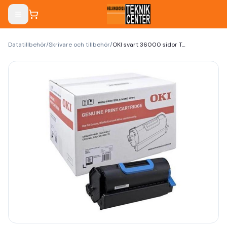
Datatillbehör
/
Skrivare och tillbehör
/
OKI svart 36000 sidor Toner 45439002