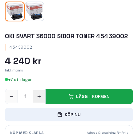
OKI SVART 36000 SIDOR TONER 45439002
45439002
4 240 kr
Inkl. moms
+
7
st i lager
1
LÄGG I KORGEN
KÖP NU
KÖP MED KLARNA
Adress & betalning förifyllt