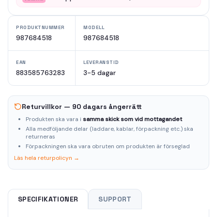
PRODUKTNUMMER
MODELL
987684518
987684518
EAN
LEVERANSTID
883585763283
3-5 dagar
Returvillkor — 90 dagars ångerrätt
Produkten ska vara i
samma skick som vid mottagandet
Alla medföljande delar (laddare, kablar, förpackning etc.) ska
returneras
Förpackningen ska vara obruten om produkten är förseglad
Läs hela returpolicyn →
SPECIFIKATIONER
SUPPORT