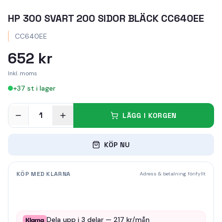
HP 300 SVART 200 SIDOR BLÄCK CC640EE
CC640EE
652 kr
Inkl. moms
+
37
st i lager
1
LÄGG I KORGEN
KÖP NU
KÖP MED KLARNA
Adress & betalning förifyllt
Dela upp i
3
delar —
217
kr/mån