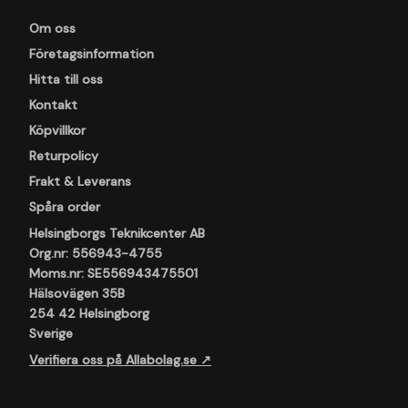
Om oss
Företagsinformation
Hitta till oss
Kontakt
Köpvillkor
Returpolicy
Frakt & Leverans
Spåra order
Helsingborgs Teknikcenter AB
Org.nr: 556943-4755
Moms.nr: SE556943475501
Hälsovägen 35B
254 42 Helsingborg
Sverige
Verifiera oss på Allabolag.se ↗