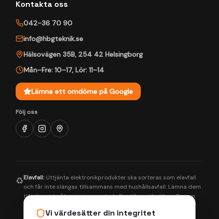
Kontakta oss
042-36 70 90
info@hbgteknik.se
Hälsovägen 35B
,
254 42
Helsingborg
Mån–Fre: 10–17
,
Lör: 11–14
Lämna ett omdöme på Google
Följ oss
Elavfall:
Uttjänta elektronikprodukter ska sorteras som elavfall
♻️
och får inte slängas tillsammans med hushållsavfall. Lämna dem
till närmaste återvinningscentral eller till oss i butiken. Genom
korrekt hantering bidrar du till en bättre miljö och säkerställer
Vi värdesätter din integritet
att farliga ämnen tas om hand på rätt sätt.