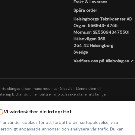
Frakt & Leverans
Spåra order
Helsingborgs Teknikcenter AB
Org.nr: 556943-4755
Moms.nr: SE556943475501
Hälsovägen 35B
254 42 Helsingborg
Sverige
Verifiera oss på Allabolag.se ↗
 inte slängas tillsammans med hushållsavfall. Lämna dem till
ering bidrar du till en bättre miljö och säkerställer att farliga
Vi värdesätter din integritet
i använder cookies för att förbättra din surfupplevelse, visa
ersonligt anpassade annonser och analysera vår trafik. Du kan