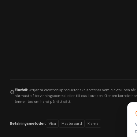
Elavfall:
Uttjänta elektronikprodukter ska sorteras som elavfall och får
♻️
närmaste återvinningscentral eller till oss i butiken. Genom korrekt hant
ämnen tas om hand på rätt sätt.
Betalningsmetoder:
Visa
Mastercard
Klarna
V
p