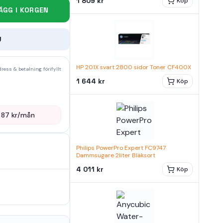
1 809 kr
Köp
ÄGG I KORGEN
U
HP 201X svart 2800 sidor Toner CF400X
ress & betalning förifyllt
1 644 kr
Köp
—
87
kr/mån
Philips PowerPro Expert FC9747
Dammsugare 2liter Bläksort
4 011 kr
Köp