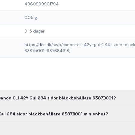
4960999901794
0.05 g
3-5 dagar
https://dcs.dk/sv/p/canon-cli-42y-gul-284-sider-blae
6387b001-987684618]
Canon CLI 42Y Gul 284 sidor bläckbehållare 6387B001?
Gul 284 sidor bläckbehållare 6387B001 min enhet?