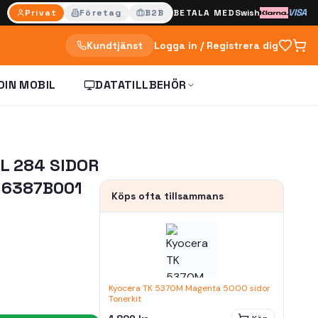
VISA
Privat
Företag
B2B
BETALA MED
Swish
Kundtjänst
Logga in / Registrera dig
DIN MOBIL
DATATILLBEHÖR
L 284 SIDOR
 6387B001
Köps ofta tillsammans
Kyocera TK 5370M Magenta 5000 sidor
Tonerkit