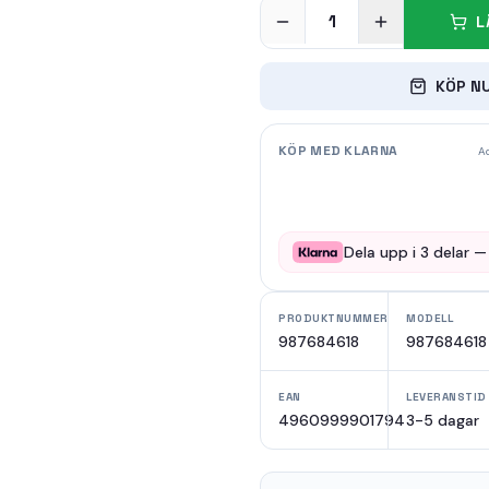
1
L
KÖP N
KÖP MED KLARNA
Ad
Dela upp i
3
delar 
PRODUKTNUMMER
MODELL
987684618
987684618
EAN
LEVERANSTID
4960999901794
3-5 dagar