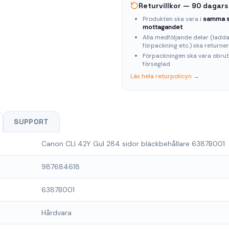
Returvillkor — 90 dagars
Produkten ska vara i
samma s
mottagandet
Alla medföljande delar (laddar
förpackning etc.) ska returne
Förpackningen ska vara obru
förseglad
Läs hela returpolicyn →
SUPPORT
Canon CLI 42Y Gul 284 sidor bläckbehållare 6387B001
987684618
6387B001
Hårdvara