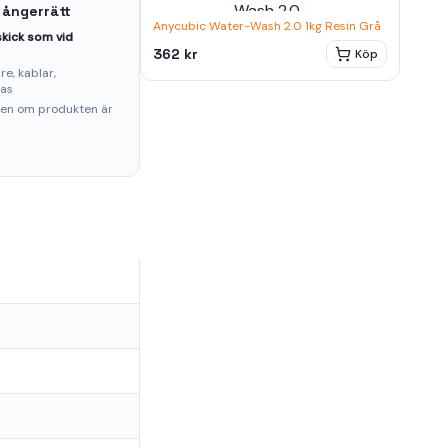
 ångerrätt
Anycubic Water-Wash 2.0 1kg Resin Grå
kick som vid
362 kr
Köp
e, kablar,
ras
ten om produkten är