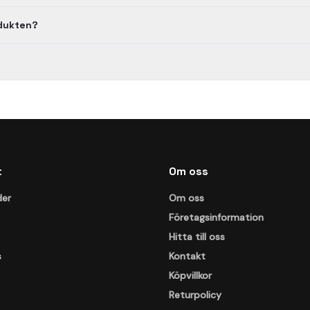
odukten?
t
Om oss
der
Om oss
Företagsinformation
Hitta till oss
s
Kontakt
Köpvillkor
Returpolicy