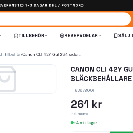
EVERANSTID 1–3 DAGAR DHL / POSTNORD
TILLBEHÖR
RESERVDELAR
SÄLJ 
ch tillbehör
/
Canon CLI 42Y Gul 284 sidor bläckbehållare 6387B001
CANON CLI 42Y GU
BLÄCKBEHÅLLARE
6387B001
261 kr
Inkl. moms
+
4
st i lager