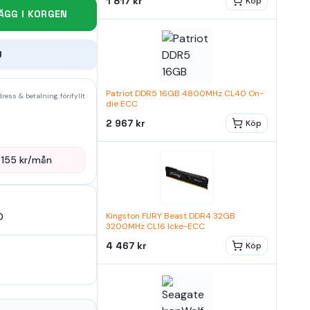
1 817 kr
Köp
ÄGG I KORGEN
U
Patriot DDR5 16GB 4800MHz CL40 On-
ress & betalning förifyllt
die ECC
2 967 kr
Köp
—
155
kr/mån
0
Kingston FURY Beast DDR4 32GB
3200MHz CL16 Icke-ECC
4 467 kr
Köp