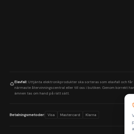
Elavfall:
Uttjänta elektronikprodukter ska sorteras som elavfall och får
♻️
närmaste återvinningscentral eller till oss i butiken. Genom korrekt hant
ämnen tas om hand på rätt sätt.
Betalningsmetoder:
Visa
Mastercard
Klarna
V
p
a