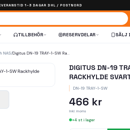
EVERANSTID 1–3 DAGAR DHL / POSTNORD
TILLBEHÖR
RESERVDELAR
SÄLJ 
ch NAS
/
Digitus DN-19 TRAY-1-SW Rackhylde svart
DIGITUS DN-19 TR
RACKHYLDE SVAR
DN-19 TRAY-1-SW
466 kr
Inkl. moms
+
4
st i lager