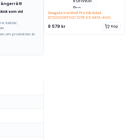
 ångerrätt
kick som vid
Seagate IronWolf Pro hårddisk
ST12000NT001 12TB 3.5 SATA-600
7200rpm
e, kablar,
9 579 kr
Köp
ras
ten om produkten är