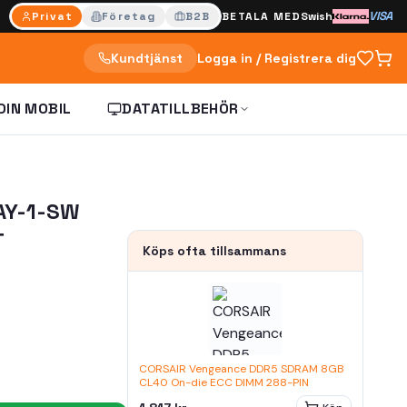
VISA
Privat
Företag
B2B
BETALA MED
Swish
Kundtjänst
Logga in / Registrera dig
DIN MOBIL
DATATILLBEHÖR
AY-1-SW
T
Köps ofta tillsammans
CORSAIR Vengeance DDR5 SDRAM 8GB
CL40 On-die ECC DIMM 288-PIN