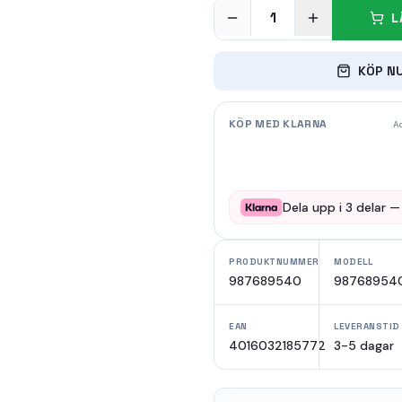
1
L
KÖP N
KÖP MED KLARNA
Ad
Dela upp i
3
delar 
PRODUKTNUMMER
MODELL
987689540
98768954
EAN
LEVERANSTID
4016032185772
3-5 dagar