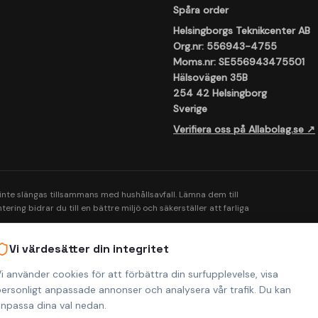
Spåra order
Helsingborgs Teknikcenter AB
Org.nr: 556943-4755
Moms.nr: SE556943475501
Hälsovägen 35B
254 42 Helsingborg
Sverige
Verifiera oss på Allabolag.se ↗
 inte slängas tillsammans med hushållsavfall. Lämna dem till
ering bidrar du till en bättre miljö och säkerställer att farliga
Vi värdesätter din integritet
i använder cookies för att förbättra din surfupplevelse, visa
ersonligt anpassade annonser och analysera vår trafik. Du kan
npassa dina val nedan.