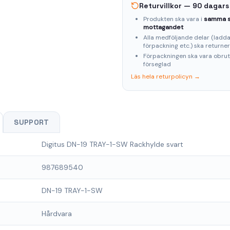
Returvillkor — 90 dagars
Produkten ska vara i
samma s
mottagandet
Alla medföljande delar (laddar
förpackning etc.) ska returne
Förpackningen ska vara obru
förseglad
Läs hela returpolicyn →
SUPPORT
Digitus DN-19 TRAY-1-SW Rackhylde svart
987689540
DN-19 TRAY-1-SW
Hårdvara