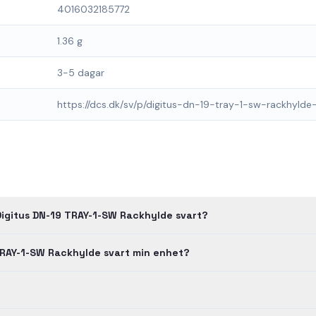
4016032185772
1.36 g
3-5 dagar
https://dcs.dk/sv/p/digitus-dn-19-tray-1-sw-rackhyl
Digitus DN-19 TRAY-1-SW Rackhylde svart?
TRAY-1-SW Rackhylde svart min enhet?