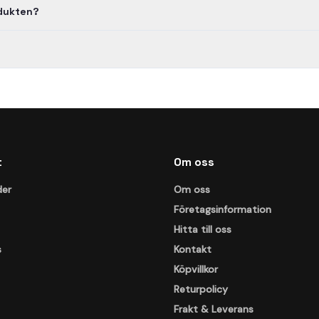
odukten?
t
Om oss
der
Om oss
Företagsinformation
Hitta till oss
s
Kontakt
Köpvillkor
Returpolicy
Frakt & Leverans