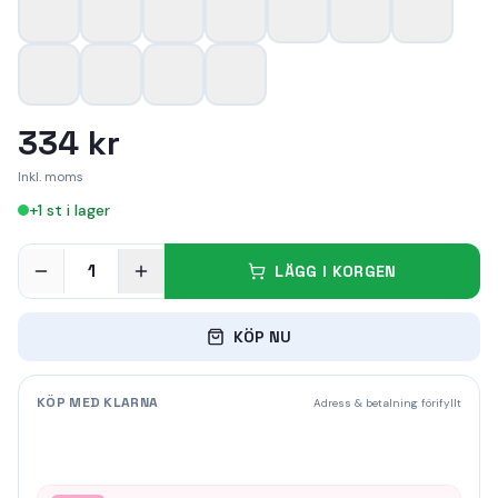
334 kr
Inkl. moms
+
1
st i lager
1
LÄGG I KORGEN
KÖP NU
KÖP MED KLARNA
Adress & betalning förifyllt