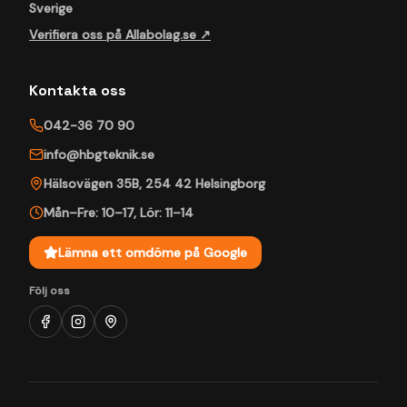
Sverige
Verifiera oss på Allabolag.se ↗
Kontakta oss
042-36 70 90
info@hbgteknik.se
Hälsovägen 35B
,
254 42
Helsingborg
Mån–Fre: 10–17
,
Lör: 11–14
Lämna ett omdöme på Google
Följ oss