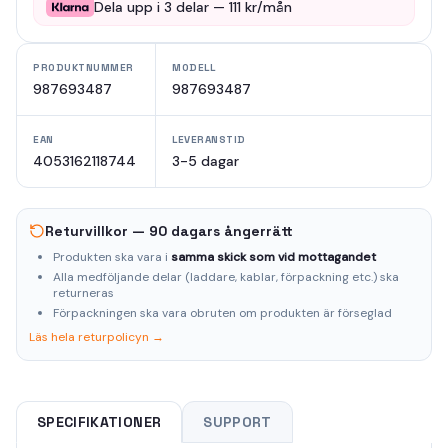
Dela upp i
3
delar —
111
kr/mån
PRODUKTNUMMER
MODELL
987693487
987693487
EAN
LEVERANSTID
4053162118744
3-5 dagar
Returvillkor — 90 dagars ångerrätt
Produkten ska vara i
samma skick som vid mottagandet
Alla medföljande delar (laddare, kablar, förpackning etc.) ska
returneras
Förpackningen ska vara obruten om produkten är förseglad
Läs hela returpolicyn →
SPECIFIKATIONER
SUPPORT