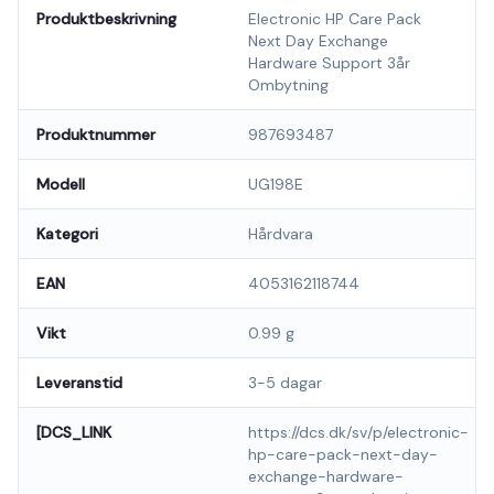
Produktbeskrivning
Electronic HP Care Pack
Next Day Exchange
Hardware Support 3år
Ombytning
Produktnummer
987693487
Modell
UG198E
Kategori
Hårdvara
EAN
4053162118744
Vikt
0.99 g
Leveranstid
3-5 dagar
[DCS_LINK
https://dcs.dk/sv/p/electronic-
hp-care-pack-next-day-
exchange-hardware-