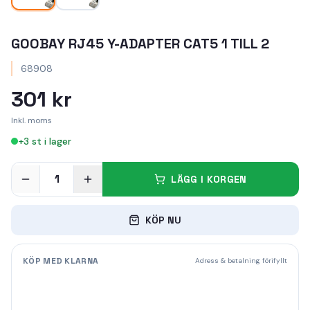
GOOBAY RJ45 Y-ADAPTER CAT5 1 TILL 2
68908
301 kr
Inkl. moms
+
3
st i lager
1
LÄGG I KORGEN
KÖP NU
KÖP MED KLARNA
Adress & betalning förifyllt