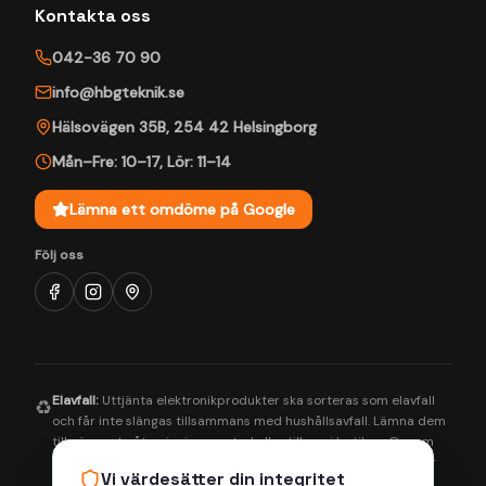
Kontakta oss
042-36 70 90
info@hbgteknik.se
Hälsovägen 35B
,
254 42
Helsingborg
Mån–Fre: 10–17
,
Lör: 11–14
Lämna ett omdöme på Google
Följ oss
Elavfall:
Uttjänta elektronikprodukter ska sorteras som elavfall
♻️
och får inte slängas tillsammans med hushållsavfall. Lämna dem
till närmaste återvinningscentral eller till oss i butiken. Genom
korrekt hantering bidrar du till en bättre miljö och säkerställer
Vi värdesätter din integritet
att farliga ämnen tas om hand på rätt sätt.