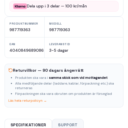
Dela upp i
3
delar —
100
kr/mån
PRODUKTNUMMER
MODELL
987719363
987719363
EAN
LEVERANSTID
4040849689086
3-5 dagar
Returvillkor — 90 dagars ångerrätt
Produkten ska vara i
samma skick som vid mottagandet
Alla medföljande delar (laddare, kablar, förpackning etc.) ska
returneras
Förpackningen ska vara obruten om produkten är förseglad
Läs hela returpolicyn →
SPECIFIKATIONER
SUPPORT