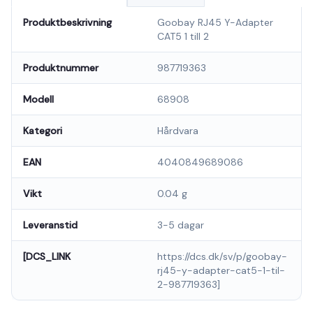
Produktbeskrivning
Goobay RJ45 Y-Adapter
CAT5 1 till 2
Produktnummer
987719363
Modell
68908
Kategori
Hårdvara
EAN
4040849689086
Vikt
0.04 g
Leveranstid
3-5 dagar
[DCS_LINK
https://dcs.dk/sv/p/goobay-
rj45-y-adapter-cat5-1-til-
2-987719363]