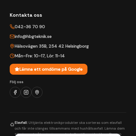
Kontakta oss
042-36 70 90
info@hbgteknik.se
Hälsovägen 35B
,
254 42
Helsingborg
Mån–Fre: 10–17
,
Lör: 11–14
Lämna ett omdöme på Google
Följ oss
Elavfall:
Uttjänta elektronikprodukter ska sorteras som elavfall
♻️
och får inte slängas tillsammans med hushållsavfall. Lämna dem
till närmaste återvinningscentral eller till oss i butiken. Genom