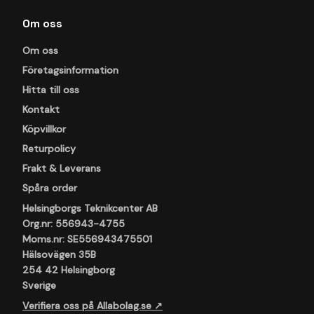
Om oss
Om oss
Företagsinformation
Hitta till oss
Kontakt
Köpvillkor
Returpolicy
Frakt & Leverans
Spåra order
Helsingborgs Teknikcenter AB
Org.nr: 556943-4755
Moms.nr: SE556943475501
Hälsovägen 35B
254 42 Helsingborg
Sverige
Verifiera oss på Allabolag.se ↗