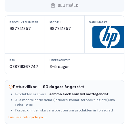
SLUTSÅLD
PRODUKTNUMMER
MODELL
VARUMÄRKE
987741357
987741357
EAN
LEVERANSTID
0887111367747
3-5 dagar
Returvillkor — 90 dagars ångerrätt
Produkten ska vara i
samma skick som vid mottagandet
Alla medföljande delar (laddare, kablar, förpackning etc.) ska
returneras
Förpackningen ska vara obruten om produkten är förseglad
Läs hela returpolicyn →