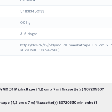
Hårdvara
5411313450133
0.03 g
3-5 dagar
https://dcs.dk/sv/p/dymo-d1-maerkattape-1-2-cm-x-7
s0720530-987742566]
DYMO D1 Märkattape (1,2 cm x 7 m) 1kassette(r) S0720530?
tape (1,2 cm x 7 m) 1kassette(r) S0720530 min enhet?