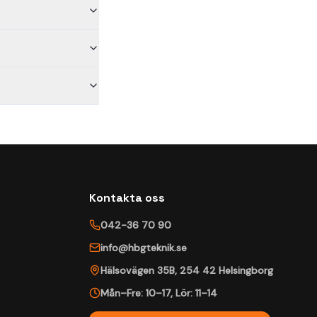
Kontakta oss
042-36 70 90
info@hbgteknik.se
Hälsovägen 35B
,
254 42
Helsingborg
Mån–Fre: 10–17
,
Lör: 11–14