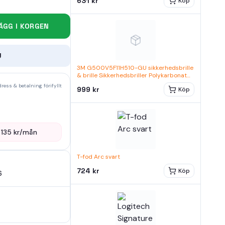
631 kr
Köp
ÄGG I KORGEN
U
3M G500V5F11H510-GU sikkerhedsbrille
& brille Sikkerhedsbriller Polykarbonat
Transparent, Gul
ress & betalning förifyllt
999 kr
Köp
—
135
kr/mån
T-fod Arc svart
724 kr
Köp
6