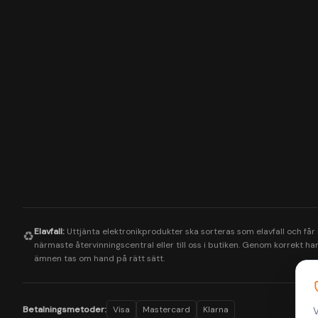
Elavfall:
Uttjänta elektronikprodukter ska sorteras som elavfall och får
♻️
närmaste återvinningscentral eller till oss i butiken. Genom korrekt hant
ämnen tas om hand på rätt sätt.
Betalningsmetoder:
Visa
Mastercard
Klarna
V