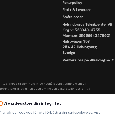
Returpolicy
Frakt & Leverans
Spåra order
Helsingborgs Teknikcenter AB
Org.nr: 556943-4755
Moms.nr: SE556943475501
Hälsovägen 35B
254 42 Helsingborg
Sverige
Verifiera oss på Allabolag.se ↗
 inte slängas tillsammans med hushållsavfall. Lämna dem till
ering bidrar du till en bättre miljö och säkerställer att farliga
Vi värdesätter din integritet
i använder cookies för att förbättra din surfupplevelse, visa