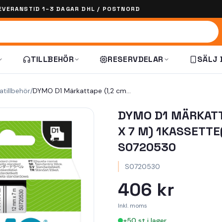
EVERANSTID 1–3 DAGAR DHL / POSTNORD
TILLBEHÖR
RESERVDELAR
SÄLJ 
atillbehör
/
DYMO D1 Märkattape (1,2 cm x 7 m) 1kassette(r) S0720530
DYMO D1 MÄRKATT
X 7 M) 1KASSETTE
S0720530
S0720530
406 kr
Inkl. moms
+
50
st i lager