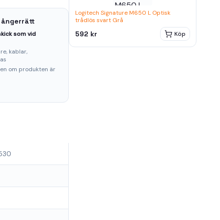
Logitech Signature M650 L Optisk
trådlös svart Grå
 ångerrätt
592 kr
kick som vid
Köp
e, kablar,
ras
ten om produkten är
0530