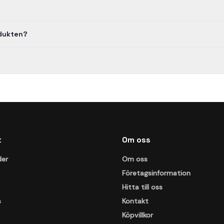
odukten?
t
Om oss
der
Om oss
Företagsinformation
Hitta till oss
s
Kontakt
Köpvillkor