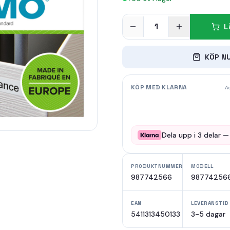
1
L
KÖP N
KÖP MED KLARNA
Ad
Dela upp i
3
delar 
PRODUKTNUMMER
MODELL
987742566
98774256
EAN
LEVERANSTID
5411313450133
3-5 dagar