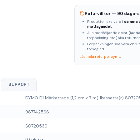
Returvillkor — 90 dagars
Produkten ska vara i
samma s
mottagandet
Alla medföljande delar (laddar
förpackning etc.) ska returne
Förpackningen ska vara obru
förseglad
Läs hela returpolicyn →
SUPPORT
DYMO D1 Märkattape (1,2 cm x 7 m) 1kassette(r) S072
987742566
S0720530