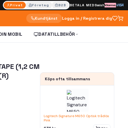
VISA
Privat
Företag
B2B
BETALA MED
Swish
Kundtjänst
Logga in / Registrera dig
DIN MOBIL
DATATILLBEHÖR
APE (1,2 CM
(R)
Köps ofta tillsammans
Logitech Signature M650 Optisk trådlös
Pink