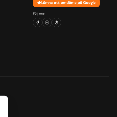
Lämna ett omdöme på Google
Följ oss