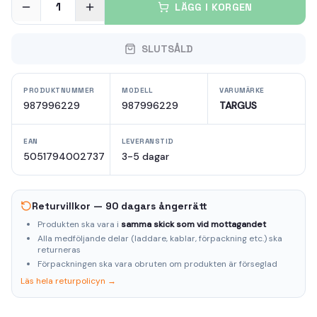
1
LÄGG I KORGEN
SLUTSÅLD
PRODUKTNUMMER
MODELL
VARUMÄRKE
987996229
987996229
TARGUS
EAN
LEVERANSTID
5051794002737
3-5 dagar
Returvillkor — 90 dagars ångerrätt
Produkten ska vara i
samma skick som vid mottagandet
Alla medföljande delar (laddare, kablar, förpackning etc.) ska
returneras
Förpackningen ska vara obruten om produkten är förseglad
Läs hela returpolicyn →