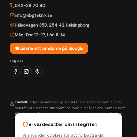
042-36 70 90
info@hbgteknik.se
Hälsovägen 35B
,
254 42
Helsingborg
Mån–Fre: 10–17
,
Lör: 11–14
Lämna ett omdöme på Google
Följ oss
Elavfall:
Uttjänta elektronikprodukter ska sorteras som elavfall
♻️
och får inte slängas tillsammans med hushållsavfall. Lämna dem
till närmaste återvinningscentral eller till oss i butiken. Genom
korrekt hantering bidrar du till en bättre miljö och säkerställer
Vi värdesätter din integritet
att farliga ämnen tas om hand på rätt sätt.
Vi använder cookies för att förbättra din