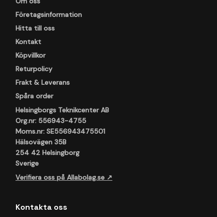
Om oss
Företagsinformation
Hitta till oss
Kontakt
Köpvillkor
Returpolicy
Frakt & Leverans
Spåra order
Helsingborgs Teknikcenter AB
Org.nr: 556943-4755
Moms.nr: SE556943475501
Hälsovägen 35B
254 42 Helsingborg
Sverige
Verifiera oss på Allabolag.se ↗
Kontakta oss