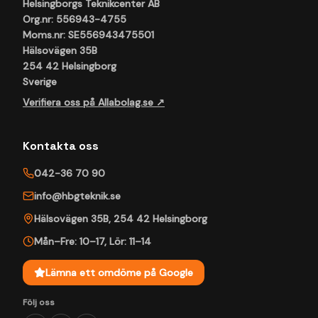
Helsingborgs Teknikcenter AB
Org.nr: 556943-4755
Moms.nr: SE556943475501
Hälsovägen 35B
254 42 Helsingborg
Sverige
Verifiera oss på Allabolag.se ↗
Kontakta oss
042-36 70 90
info@hbgteknik.se
Hälsovägen 35B
,
254 42
Helsingborg
Mån–Fre: 10–17
,
Lör: 11–14
Lämna ett omdöme på Google
Följ oss