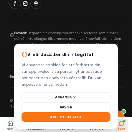
Elavfall:
Uttjänta elektronikprodukter ska sorteras som elavfall
♻️
och får inte slängas tillsammans med hushållsavfall. Lämna dem
till närmaste återvinningscentral eller till oss i butiken. Genom
korrekt hantering bidrar du till en bättre miljö och säkerställer
Vi värdesätter din integritet
att farliga ämnen tas om hand på rätt sätt.
Vi använder cookies för att förbättra din
surfupplevelse, visa personligt anpassade
Betalningsmetoder:
Visa
Mastercard
Klarna
annonser och analysera vår trafik. Du kan
anpassa dina val nedan.
ANPASSA
© 2026 Helsingborgs Teknikcenter AB (Org.nr 556943-
4755). Alla rättigheter förbehållna.
AVVISA
Integritetspolicy
Köpvillkor
Returpolicy
Frakt & Leverans
ACCEPTERA ALLA
Hem
Begagnat
Reparation
Varukorg
Teko