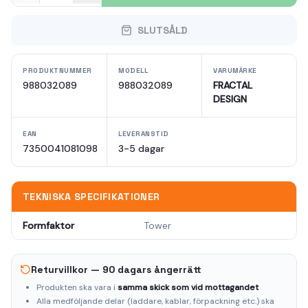
SLUTSÅLD
PRODUKTNUMMER
MODELL
VARUMÄRKE
988032089
988032089
FRACTAL
DESIGN
EAN
LEVERANSTID
7350041081098
3-5 dagar
TEKNISKA SPECIFIKATIONER
Formfaktor
Tower
Returvillkor — 90 dagars ångerrätt
Produkten ska vara i
samma skick som vid mottagandet
Alla medföljande delar (laddare, kablar, förpackning etc.) ska