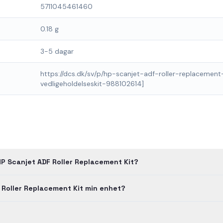
5711045461460
0.18 g
3-5 dagar
https://dcs.dk/sv/p/hp-scanjet-adf-roller-replacement
vedligeholdelseskit-988102614]
HP Scanjet ADF Roller Replacement Kit?
 Roller Replacement Kit min enhet?