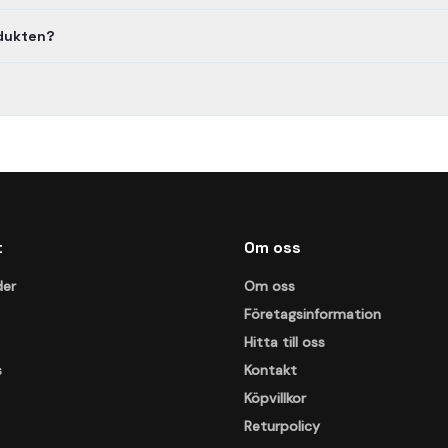
odukten?
t
Om oss
der
Om oss
Företagsinformation
Hitta till oss
s
Kontakt
Köpvillkor
Returpolicy