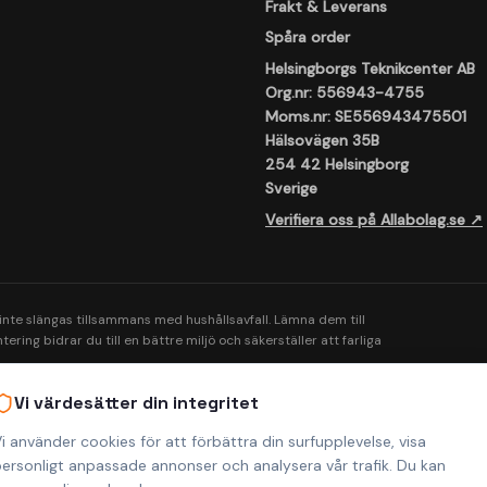
Frakt & Leverans
Spåra order
Helsingborgs Teknikcenter AB
Org.nr: 556943-4755
Moms.nr: SE556943475501
Hälsovägen 35B
254 42 Helsingborg
Sverige
Verifiera oss på Allabolag.se ↗
 inte slängas tillsammans med hushållsavfall. Lämna dem till
ering bidrar du till en bättre miljö och säkerställer att farliga
Vi värdesätter din integritet
i använder cookies för att förbättra din surfupplevelse, visa
ersonligt anpassade annonser och analysera vår trafik. Du kan