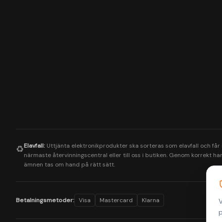
Elavfall:
Uttjänta elektronikprodukter ska sorteras som elavfall och får
♻️
närmaste återvinningscentral eller till oss i butiken. Genom korrekt hant
ämnen tas om hand på rätt sätt.
Betalningsmetoder:
Visa
Mastercard
Klarna
V
p