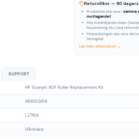
Returvillkor — 90 dagars
Produkten ska vara i
samma s
mottagandet
Alla medföljande delar (laddar
förpackning etc.) ska returne
Förpackningen ska vara obru
förseglad
Läs hela returpolicyn →
SUPPORT
HP Scanjet ADF Roller Replacement Kit
988102614
L2718A
Hårdvara