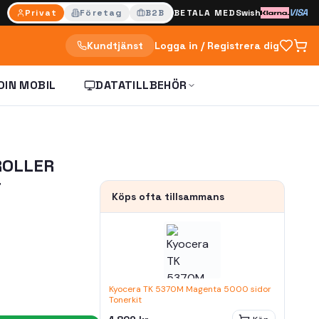
VISA
Privat
Företag
B2B
BETALA MED
Swish
Kundtjänst
Logga in / Registrera dig
DIN MOBIL
DATATILLBEHÖR
ROLLER
T
Köps ofta tillsammans
Kyocera TK 5370M Magenta 5000 sidor
Tonerkit