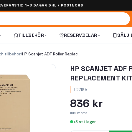
EVERANSTID 1–3 DAGAR DHL / POSTNORD
TILLBEHÖR
RESERVDELAR
SÄLJ 
ch tillbehör
/
HP Scanjet ADF Roller Replacement Kit
HP SCANJET ADF 
REPLACEMENT KI
L2718A
836 kr
Inkl. moms
+
3
st i lager