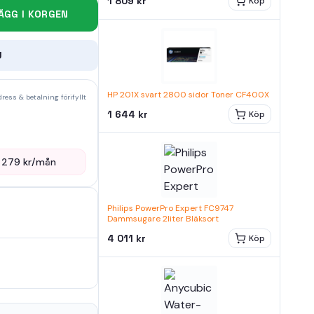
1 809 kr
Köp
ÄGG I KORGEN
U
HP 201X svart 2800 sidor Toner CF400X
ress & betalning förifyllt
1 644 kr
Köp
—
279
kr/mån
Philips PowerPro Expert FC9747
Dammsugare 2liter Bläksort
4 011 kr
Köp