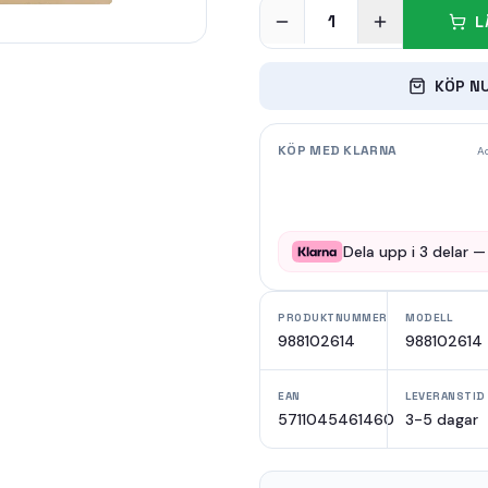
1
L
KÖP N
KÖP MED KLARNA
Ad
Dela upp i
3
delar 
PRODUKTNUMMER
MODELL
988102614
988102614
EAN
LEVERANSTID
5711045461460
3-5 dagar