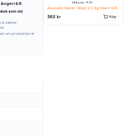
 ångerrätt
Anycubic Water-Wash 2.0 1kg Resin Grå
kick som vid
362 kr
Köp
e, kablar,
ras
ten om produkten är