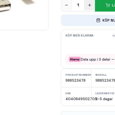
1
L
KÖP N
KÖP MED KLARNA
Ad
Dela upp i
3
delar 
PRODUKTNUMMER
MODELL
988523478
98852347
EAN
LEVERANSTID
4040849502705
3-5 dagar