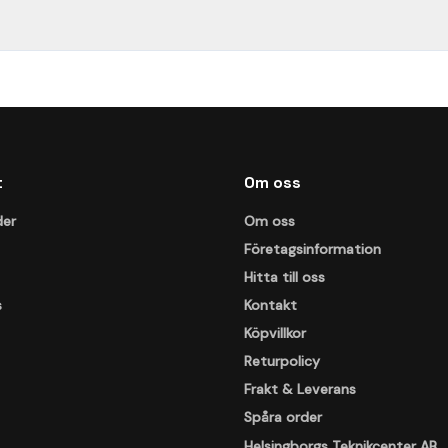
t
Om oss
der
Om oss
Företagsinformation
Hitta till oss
s
Kontakt
Köpvillkor
Returpolicy
Frakt & Leverans
Spåra order
Helsingborgs Teknikcenter AB