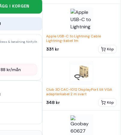
ÄGG I KORGEN
U
Apple USB-C to Lightning Cable
Lightning-kabel 1m
ress & betalning förifyllt
331 kr
Köp
—
88
kr/mån
Club 3D CAC-1012 DisplayPort till VGA
8
adapterkabel 2 m svart
348 kr
Köp