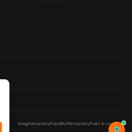
Integritetspolicy
Köpvillkor
Returpolicy
Frakt & Leverans