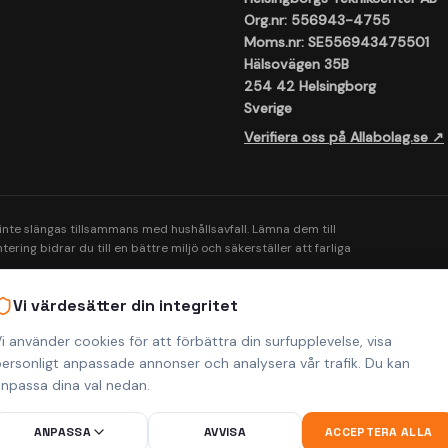
Org.nr: 556943-4755
Moms.nr: SE556943475501
Hälsovägen 35B
254 42 Helsingborg
Sverige
Verifiera oss på Allabolag.se ↗
 inte slängas tillsammans med hushållsavfall. Lämna dem till
ering bidrar du till en bättre miljö och säkerställer att farliga
Vi värdesätter din integritet
i använder cookies för att förbättra din surfupplevelse, visa
ersonligt anpassade annonser och analysera vår trafik. Du kan
npassa dina val nedan.
a rättigheter förbehållna.
ANPASSA
AVVISA
ACCEPTERA ALLA