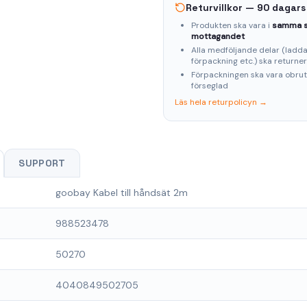
Returvillkor — 90 dagars
Produkten ska vara i
samma s
mottagandet
Alla medföljande delar (laddar
förpackning etc.) ska returne
Förpackningen ska vara obru
förseglad
Läs hela returpolicyn →
SUPPORT
goobay Kabel till håndsät 2m
988523478
50270
4040849502705