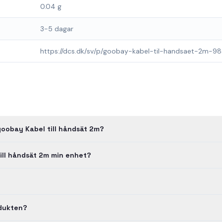
0.04 g
3-5 dagar
https://dcs.dk/sv/p/goobay-kabel-til-handsaet-2m-9
goobay Kabel till håndsät 2m?
ill håndsät 2m min enhet?
odukten?