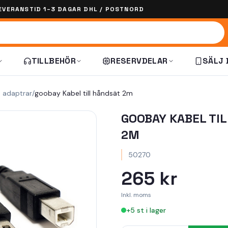
EVERANSTID 1–3 DAGAR DHL / POSTNORD
TILLBEHÖR
RESERVDELAR
SÄLJ 
h adaptrar
/
goobay Kabel till håndsät 2m
GOOBAY KABEL TI
2M
50270
265 kr
Inkl. moms
+
5
st i lager