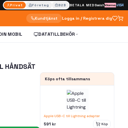
VISA
Privat
Företag
B2B
BETALA MED
Swish
Kundtjänst
Logga in / Registrera dig
DIN MOBIL
DATATILLBEHÖR
LL HÅNDSÄT
Köps ofta tillsammans
Apple USB-C till Lightning adapter
591 kr
Köp