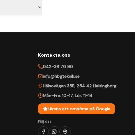
Kontakta oss
042-36 70 90
info@hbgteknik.se
Hälsovägen 35B
,
254 42
Helsingborg
Mån–Fre: 10–17
,
Lör: 11–14
Lämna ett omdöme på Google
Följ oss