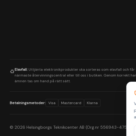
Elavfall:
Uttjänta elektronikprodukter ska sorteras som elavfall och får
♻️
närmaste återvinningscentral eller till oss i butiken. Genom korrekt hant
ämnen tas om hand på rätt sätt.
Betalningsmetoder:
Visa
Mastercard
Klarna
V
p
a
© 2026 Helsingborgs Teknikcenter AB (Org.nr 556943-4755). All