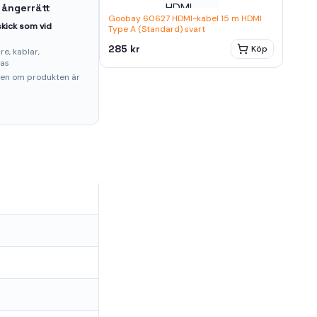
 ångerrätt
Goobay 60627 HDMI-kabel 15 m HDMI
kick som vid
Type A (Standard) svart
285 kr
Köp
e, kablar,
ras
ten om produkten är