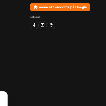
Lämna ett omdöme på Google
Följ oss