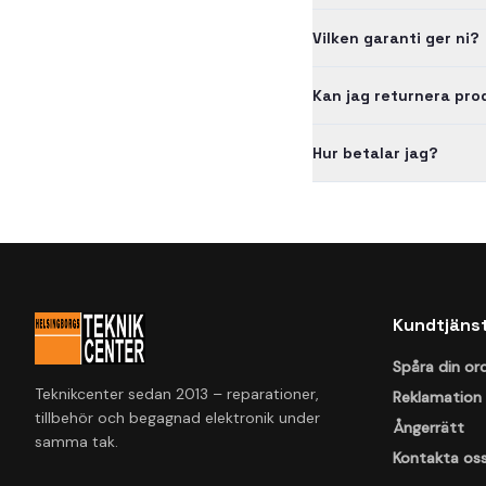
Vilken garanti ger ni?
Kan jag returnera pr
Hur betalar jag?
Kundtjäns
Spåra din or
Teknikcenter sedan 2013 – reparationer,
Reklamation
tillbehör och begagnad elektronik under
Ångerrätt
samma tak.
Kontakta os