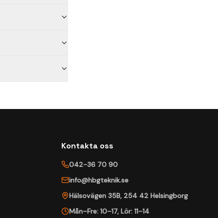
Kontakta oss
042-36 70 90
info@hbgteknik.se
Hälsovägen 35B
,
254 42
Helsingborg
Mån–Fre: 10–17
,
Lör: 11–14