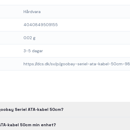
Hårdvara
4040849509155
0.02 g
3-5 dagar
https://dcs.dk/sv/p/goobay-seriel-ata-kabel-50cm-9
goobay Seriel ATA-kabel 50cm?
 ATA-kabel 50cm min enhet?