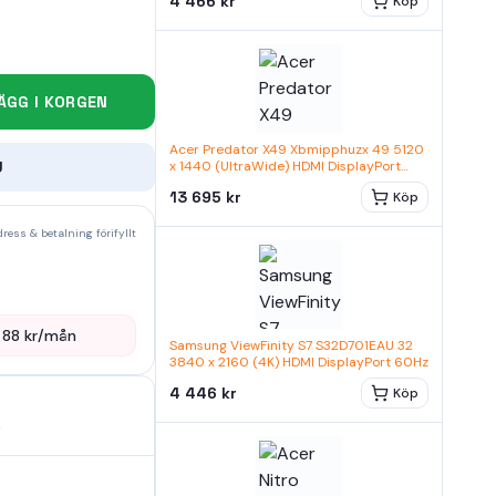
4 466 kr
Köp
ÄGG I KORGEN
Acer Predator X49 Xbmipphuzx 49 5120
U
x 1440 (UltraWide) HDMI DisplayPort
USB-C 240Hz
13 695 kr
Köp
ress & betalning förifyllt
—
88
kr/mån
Samsung ViewFinity S7 S32D701EAU 32
3840 x 2160 (4K) HDMI DisplayPort 60Hz
4 446 kr
Köp
5