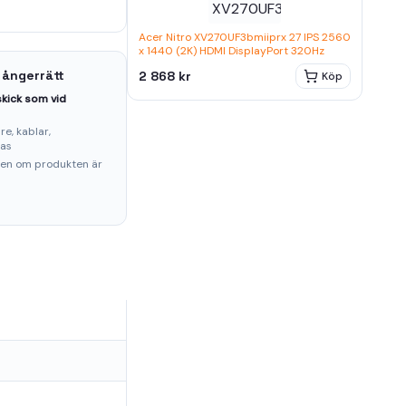
Acer Nitro XV270UF3bmiiprx 27 IPS 2560
x 1440 (2K) HDMI DisplayPort 320Hz
 ångerrätt
2 868 kr
Köp
kick som vid
e, kablar,
ras
ten om produkten är