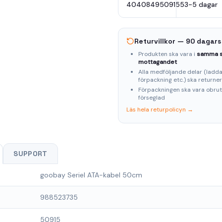
4040849509155
3-5 dagar
Returvillkor — 90 dagars
Produkten ska vara i
samma s
mottagandet
Alla medföljande delar (laddar
förpackning etc.) ska returne
Förpackningen ska vara obru
förseglad
Läs hela returpolicyn →
SUPPORT
goobay Seriel ATA-kabel 50cm
988523735
50915