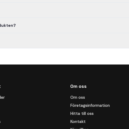
odukten?
t
Om oss
der
Om oss
Företagsinformation
Hitta till oss
s
Kontakt