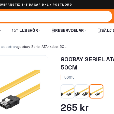
EVERANSTID 1–3 DAGAR DHL / POSTNORD
TILLBEHÖR
RESERVDELAR
SÄLJ 
h adaptrar
/
goobay Seriel ATA-kabel 50cm
GOOBAY SERIEL A
50CM
50915
265 kr