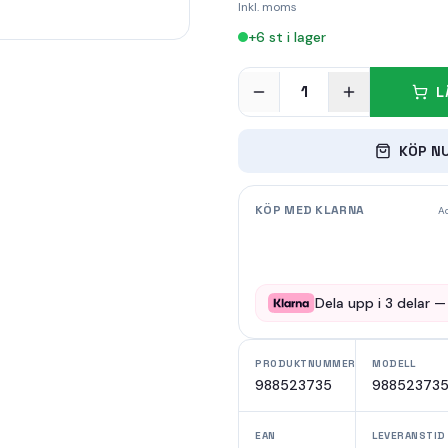
Inkl. moms
+
6
st i lager
1
L
KÖP N
KÖP MED KLARNA
Ad
Dela upp i
3
delar 
PRODUKTNUMMER
MODELL
988523735
98852373
EAN
LEVERANSTID