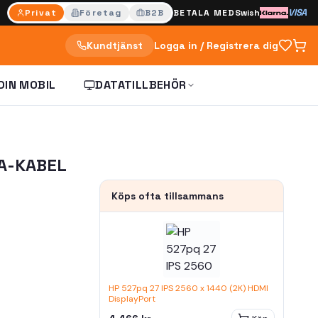
VISA
Privat
Företag
B2B
BETALA MED
Swish
Kundtjänst
Logga in / Registrera dig
DIN MOBIL
DATATILLBEHÖR
TA-KABEL
Köps ofta tillsammans
HP 527pq 27 IPS 2560 x 1440 (2K) HDMI
DisplayPort