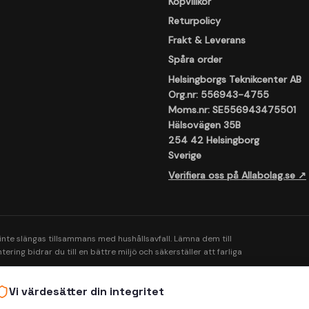
Köpvillkor
Returpolicy
Frakt & Leverans
Spåra order
Helsingborgs Teknikcenter AB
Org.nr: 556943-4755
Moms.nr: SE556943475501
Hälsovägen 35B
254 42 Helsingborg
Sverige
Verifiera oss på Allabolag.se ↗
 inte slängas tillsammans med hushållsavfall. Lämna dem till
ering bidrar du till en bättre miljö och säkerställer att farliga
Vi värdesätter din integritet