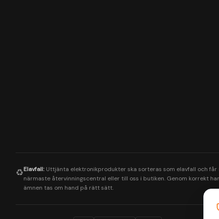
Elavfall:
Uttjänta elektronikprodukter ska sorteras som elavfall och får
♻️
närmaste återvinningscentral eller till oss i butiken. Genom korrekt hant
ämnen tas om hand på rätt sätt.