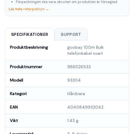
Förpackningen ska vara obruten om produkten är förseglad
Läs hela returpolicyn →
SPECIFIKATIONER
SUPPORT
Produktbeskrivning
goobay 100m Bulk
telefonkabel svart
Produktnummer
988526533
Modell
93304
Kategori
Hårdvara
EAN
4040849933042
Vikt
1.43 g
Leveranstid
3-5 dagar