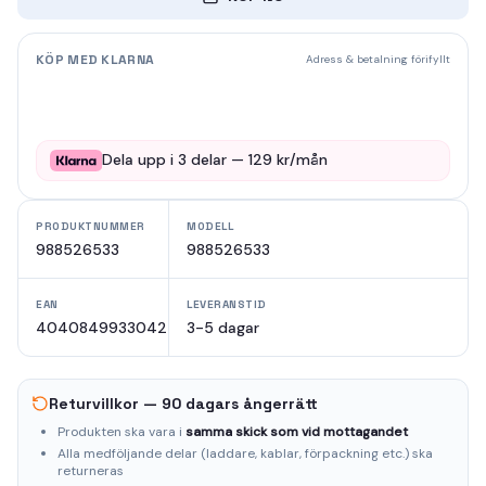
KÖP MED KLARNA
Adress & betalning förifyllt
Dela upp i
3
delar —
129
kr/mån
PRODUKTNUMMER
MODELL
988526533
988526533
EAN
LEVERANSTID
4040849933042
3-5 dagar
Returvillkor — 90 dagars ångerrätt
Produkten ska vara i
samma skick som vid mottagandet
Alla medföljande delar (laddare, kablar, förpackning etc.) ska
returneras