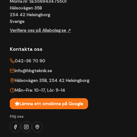
Moms.nr: SE556943475501
Hälsovägen 35B
254 42 Helsingborg
Sverige
Verifiera oss på Allabolag.se ↗
Kontakta oss
042-36 70 90
info@hbgteknik.se
Hälsovägen 35B
,
254 42
Helsingborg
Mån–Fre: 10–17
,
Lör: 11–14
Lämna ett omdöme på Google
Följ oss