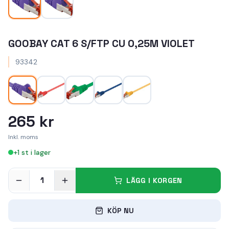
GOOBAY CAT 6 S/FTP CU 0,25M VIOLET
93342
265 kr
Inkl. moms
+
1
st i lager
1
LÄGG I KORGEN
KÖP NU