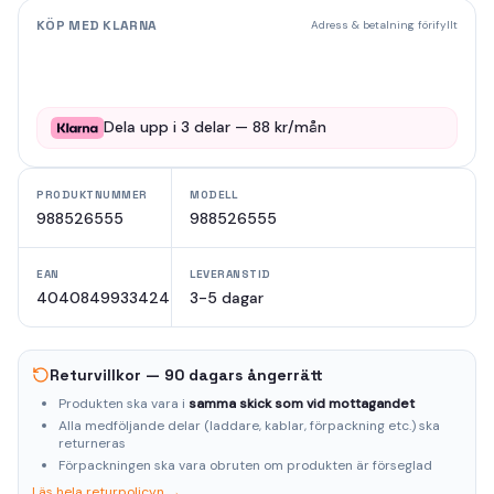
KÖP MED KLARNA
Adress & betalning förifyllt
Dela upp i
3
delar —
88
kr/mån
PRODUKTNUMMER
MODELL
988526555
988526555
EAN
LEVERANSTID
4040849933424
3-5 dagar
Returvillkor — 90 dagars ångerrätt
Produkten ska vara i
samma skick som vid mottagandet
Alla medföljande delar (laddare, kablar, förpackning etc.) ska
returneras
Förpackningen ska vara obruten om produkten är förseglad
Läs hela returpolicyn →