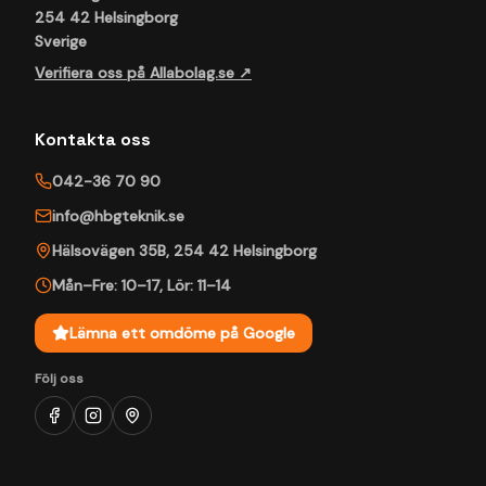
254 42 Helsingborg
Sverige
Verifiera oss på Allabolag.se ↗
Kontakta oss
042-36 70 90
info@hbgteknik.se
Hälsovägen 35B
,
254 42
Helsingborg
Mån–Fre: 10–17
,
Lör: 11–14
Lämna ett omdöme på Google
Följ oss