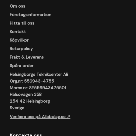
Om oss
Företagsinformation
Hitta till oss
Kontakt
Köpvillkor
Returpolicy
Frakt & Leverans
Spåra order
Helsingborgs Teknikcenter AB
Org.nr: 556943-4755
Moms.nr: SE556943475501
Hälsovägen 35B
254 42 Helsingborg
Sverige
Verifiera oss på Allabolag.se ↗
Kontakta oss