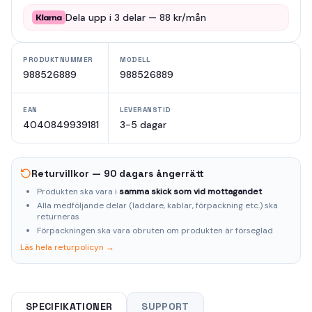
Dela upp i
3
delar —
88
kr/mån
PRODUKTNUMMER
MODELL
988526889
988526889
EAN
LEVERANSTID
4040849939181
3-5 dagar
Returvillkor — 90 dagars ångerrätt
Produkten ska vara i
samma skick som vid mottagandet
Alla medföljande delar (laddare, kablar, förpackning etc.) ska
returneras
Förpackningen ska vara obruten om produkten är förseglad
Läs hela returpolicyn →
SPECIFIKATIONER
SUPPORT