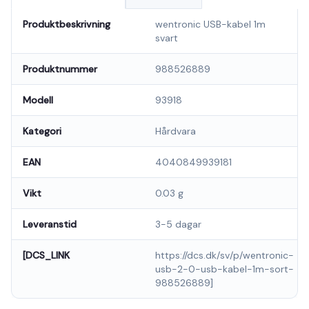
Produktbeskrivning
wentronic USB-kabel 1m
svart
Produktnummer
988526889
Modell
93918
Kategori
Hårdvara
EAN
4040849939181
Vikt
0.03 g
Leveranstid
3-5 dagar
[DCS_LINK
https://dcs.dk/sv/p/wentronic-
usb-2-0-usb-kabel-1m-sort-
988526889]