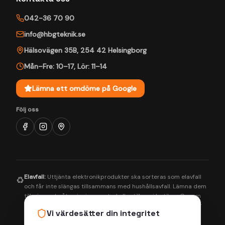
042-36 70 90
info@hbgteknik.se
Hälsovägen 35B
,
254 42
Helsingborg
Mån–Fre: 10–17
,
Lör: 11–14
Lämna ett omdöme på Google
Följ oss
Elavfall:
Uttjänta elektronikprodukter ska sorteras som elavfall
♻️
och får inte slängas tillsammans med hushållsavfall. Lämna dem
till närmaste återvinningscentral eller till oss i butiken. Genom
korrekt hantering bidrar du till en bättre miljö och säkerställer
Vi värdesätter din integritet
att farliga ämnen tas om hand på rätt sätt.