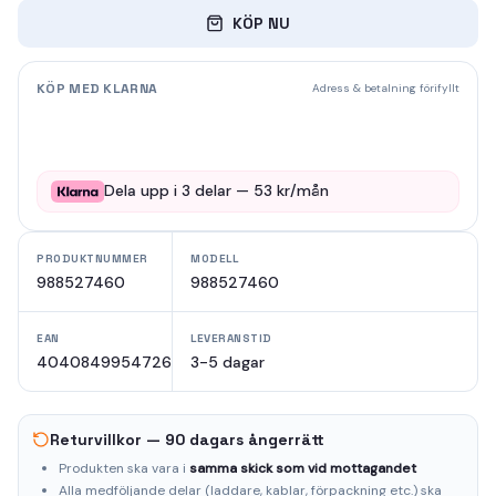
KÖP NU
KÖP MED KLARNA
Adress & betalning förifyllt
Dela upp i
3
delar —
53
kr/mån
PRODUKTNUMMER
MODELL
988527460
988527460
EAN
LEVERANSTID
4040849954726
3-5 dagar
Returvillkor — 90 dagars ångerrätt
Produkten ska vara i
samma skick som vid mottagandet
Alla medföljande delar (laddare, kablar, förpackning etc.) ska