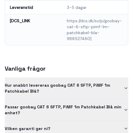
Leveranstid
3-5 dagar
[DCS_LINK
https://dcs.dk/sv/p/goobay-
cat-6-sftp-pimf-1m-
patchkabel-bla-
988527460]
Vanliga frågor
Hur snabbt levereras goobay CAT 6 SFTP, PiMF 1m
Patchkabel Blå?
Passar goobay CAT 6 SFTP, PiMF 1m Patchkabel Blå min
enhet?
Vilken garanti ger ni?