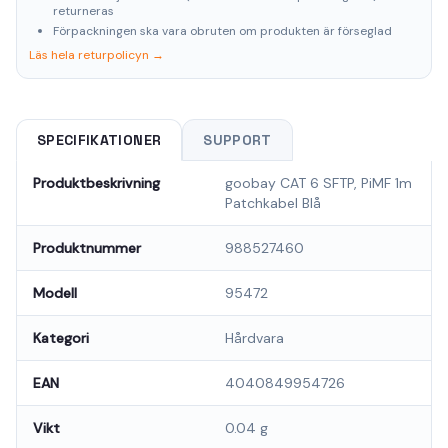
returneras
Förpackningen ska vara obruten om produkten är förseglad
Läs hela returpolicyn →
SPECIFIKATIONER
SUPPORT
Produktbeskrivning
goobay CAT 6 SFTP, PiMF 1m
Patchkabel Blå
Produktnummer
988527460
Modell
95472
Kategori
Hårdvara
EAN
4040849954726
Vikt
0.04 g