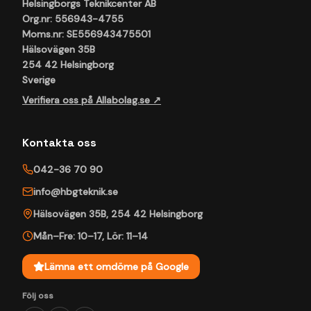
Helsingborgs Teknikcenter AB
Org.nr: 556943-4755
Moms.nr: SE556943475501
Hälsovägen 35B
254 42 Helsingborg
Sverige
Verifiera oss på Allabolag.se ↗
Kontakta oss
042-36 70 90
info@hbgteknik.se
Hälsovägen 35B
,
254 42
Helsingborg
Mån–Fre: 10–17
,
Lör: 11–14
Lämna ett omdöme på Google
Följ oss