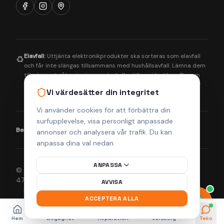
Elavfall:
Uttjänta elektronikprodukter ska sorteras som elavfall
♻️
och får inte slängas tillsammans med hushållsavfall. Lämna dem
till närmaste återvinningscentral eller till oss i butiken. Genom
korrekt hantering bidrar du till en bättre miljö och säkerställer
Vi värdesätter din integritet
att farliga ämnen tas om hand på rätt sätt.
Vi använder cookies för att förbättra din
surfupplevelse, visa personligt anpassade
Betalningsmetoder:
Visa
Mastercard
Klarna
annonser och analysera vår trafik. Du kan
anpassa dina val nedan.
ANPASSA
© 2026 Helsingborgs Teknikcenter AB (Org.nr 556943-
4755). Alla rättigheter förbehållna.
AVVISA
Integritetspolicy
Köpvillkor
Returpolicy
Frakt & Leverans
ACCEPTERA ALLA
Hem
Begagnat
Reparation
Varukorg
Teko