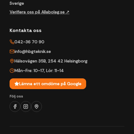
Sverige
Verifiera oss på Allabolag.se ↗
Kontakta oss
042-36 70 90
info@hbgteknik.se
Hälsovägen 35B
,
254 42
Helsingborg
Mån–Fre: 10–17
,
Lör: 11–14
Lämna ett omdöme på Google
Följ oss