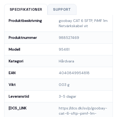
SPECIFIKATIONER
SUPPORT
Produktbeskrivning
goobay CAT 6 SFTP, PiMF 1m
Netvärkskabel vit
Produktnummer
988527469
Modell
95481
Kategori
Hårdvara
EAN
4040849954818
Vikt
0.03 g
Leveranstid
3-5 dagar
[DCS_LINK
https://dcs.dk/sv/p/goobay-
cat-6-sftp-pimf-1m-