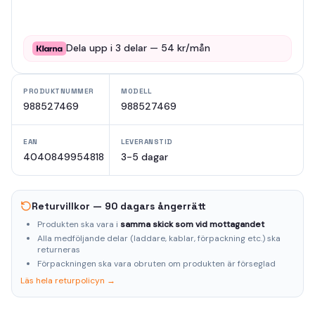
Dela upp i
3
delar —
54
kr/mån
PRODUKTNUMMER
MODELL
988527469
988527469
EAN
LEVERANSTID
4040849954818
3-5 dagar
Returvillkor — 90 dagars ångerrätt
Produkten ska vara i
samma skick som vid mottagandet
Alla medföljande delar (laddare, kablar, förpackning etc.) ska
returneras
Förpackningen ska vara obruten om produkten är förseglad
Läs hela returpolicyn →