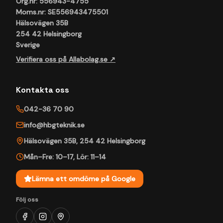
Org.nr: 556943-4755
Moms.nr: SE556943475501
Hälsovägen 35B
254 42 Helsingborg
Sverige
Verifiera oss på Allabolag.se ↗
Kontakta oss
042-36 70 90
info@hbgteknik.se
Hälsovägen 35B
,
254 42
Helsingborg
Mån–Fre: 10–17
,
Lör: 11–14
Lämna ett omdöme på Google
Följ oss