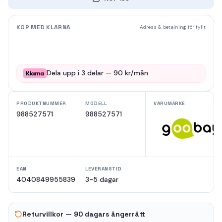
KÖP MED KLARNA
Adress & betalning förifyllt
Dela upp i
3
delar —
90
kr/mån
PRODUKTNUMMER
MODELL
VARUMÄRKE
988527571
988527571
EAN
LEVERANSTID
4040849955839
3-5 dagar
Returvillkor — 90 dagars ångerrätt