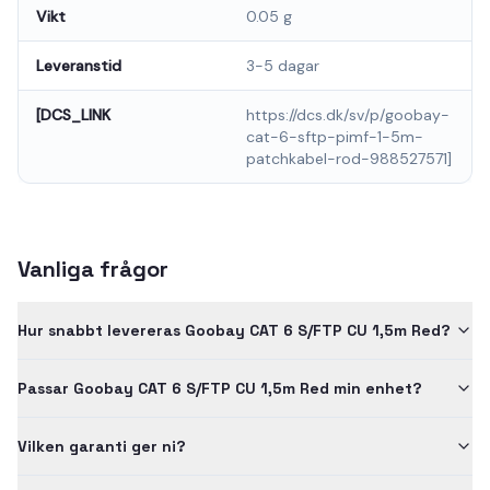
Vikt
0.05 g
Leveranstid
3-5 dagar
[DCS_LINK
https://dcs.dk/sv/p/goobay-
cat-6-sftp-pimf-1-5m-
patchkabel-rod-988527571]
Vanliga frågor
Hur snabbt levereras Goobay CAT 6 S/FTP CU 1,5m Red?
Passar Goobay CAT 6 S/FTP CU 1,5m Red min enhet?
Vilken garanti ger ni?