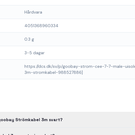
Hårdvara
4051368960334
0.3 g
3-5 dagar
https://dcs.dk/sv/p/goobay-strom-cee-7-7-male-uisol
3m-stromkabel-988527886]
 goobay Strömkabel 3m svart?