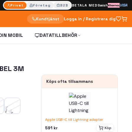
VISA
Privat
Företag
B2B
BETALA MED
Swish
Kundtjänst
Logga in / Registrera dig
DIN MOBIL
DATATILLBEHÖR
BEL 3M
Köps ofta tillsammans
Apple USB-C till Lightning adapter
591 kr
Köp