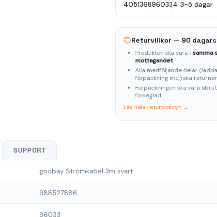
4051368960334
3-5 dagar
Returvillkor — 90 dagars
Produkten ska vara i
samma s
mottagandet
Alla medföljande delar (laddar
förpackning etc.) ska returne
Förpackningen ska vara obru
förseglad
Läs hela returpolicyn →
SUPPORT
goobay Strömkabel 3m svart
988527886
96033