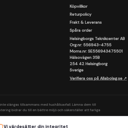
Köpvillkor
Returpolicy
Frakt & Leverans
Spåra order
Helsingborgs Teknikcenter AB
Org.nr: 556943-4755
Moms.nr: SE556943475501
Hälsovägen 35B
254 42 Helsingborg
Sverige
Verifiera oss på Allabolag.se ↗
 inte slängas tillsammans med hushållsavfall. Lämna dem till
ering bidrar du till en bättre miljö och säkerställer att farliga
Vi värdesätter din integritet