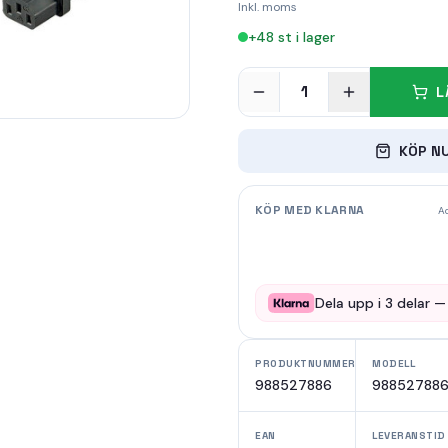
Inkl. moms
+
48
st i lager
1
L
KÖP N
KÖP MED KLARNA
Ad
Dela upp i
3
delar 
PRODUKTNUMMER
MODELL
988527886
98852788
EAN
LEVERANSTID