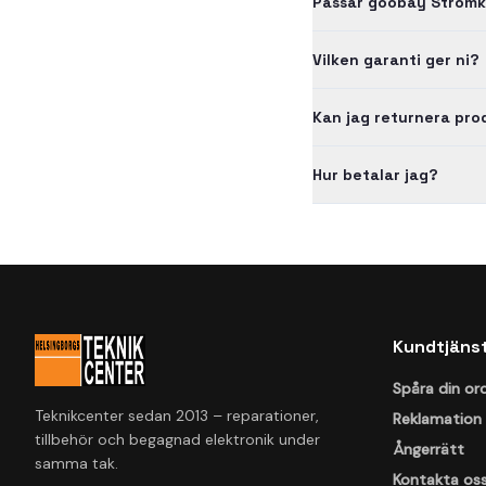
Passar goobay Strömk
Vilken garanti ger ni?
Kan jag returnera pr
Hur betalar jag?
Kundtjäns
Spåra din or
Teknikcenter sedan 2013 – reparationer,
Reklamation
tillbehör och begagnad elektronik under
Ångerrätt
samma tak.
Kontakta os