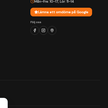
Mån–Fre: 10–17
,
Lör: 11–14
Lämna ett omdöme på Google
Följ oss