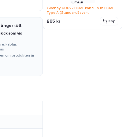
Goobay 60627 HDMI-kabel 15 m HDMI
Type A (Standard) svart
285 kr
Köp
 ångerrätt
kick som vid
e, kablar,
ras
ten om produkten är