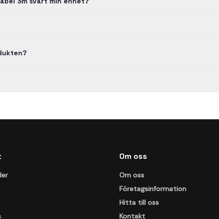
abel 3m svart min enhet?
odukten?
t
Om oss
der
Om oss
Företagsinformation
Hitta till oss
s
Kontakt