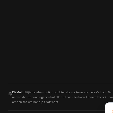
Elavfall:
Uttjänta elektronikprodukter ska sorteras som elavfall och får
♻️
närmaste återvinningscentral eller till oss i butiken. Genom korrekt hant
ämnen tas om hand på rätt sätt.