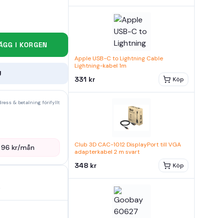
ÄGG I KORGEN
Apple USB-C to Lightning Cable
Lightning-kabel 1m
U
331 kr
Köp
ress & betalning förifyllt
Club 3D CAC-1012 DisplayPort till VGA
—
96
kr/mån
adapterkabel 2 m svart
348 kr
Köp
6