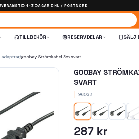
EVERANSTID 1–3 DAGAR DHL / POSTNORD
TILLBEHÖR
RESERVDELAR
SÄLJ 
h adaptrar
/
goobay Strömkabel 3m svart
GOOBAY STRÖMKA
SVART
96033
287 kr