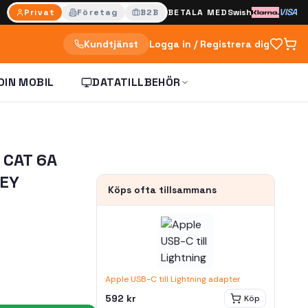
VISA
Privat
Företag
B2B
BETALA MED
Swish
Kundtjänst
Logga in / Registrera dig
DIN MOBIL
DATATILLBEHÖR
CAT 6A
REY
Köps ofta tillsammans
Apple USB-C till Lightning adapter
592 kr
Köp