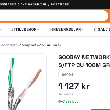
EVERANSTID 1–3 DAGAR DHL / POSTNORD
TILLBEHÖR
RESERVDELAR
SÄLJ 
h adaptrar
/
Goobay Network CAT 6a S/FTP CU 100m Grey
GOOBAY NETWORK 
S/FTP CU 100M G
96094
1 127 kr
Inkl. moms
+
7
st i lager