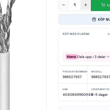
1
L
KÖP N
KÖP MED KLARNA
Ad
Dela upp i
3
delar 
PRODUKTNUMMER
MODELL
988527937
98852793
EAN
LEVERANSTID
4040849960949
3-5 dagar