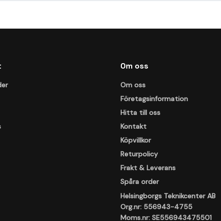
t
Om oss
der
Om oss
Företagsinformation
Hitta till oss
s
Kontakt
Köpvillkor
Returpolicy
Frakt & Leverans
Spåra order
Helsingborgs Teknikcenter AB
Org.nr: 556943-4755
Moms.nr: SE556943475501