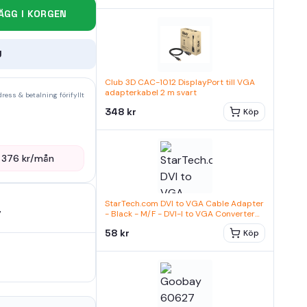
ÄGG I KORGEN
U
Club 3D CAC-1012 DisplayPort till VGA
adapterkabel 2 m svart
ress & betalning förifyllt
348 kr
Köp
—
376
kr/mån
StarTech.com DVI to VGA Cable Adapter
7
- Black - M/F - DVI-I to VGA Converter
Adapter (DVIVGAMFBK) VGA-adapter
58 kr
Köp
svart