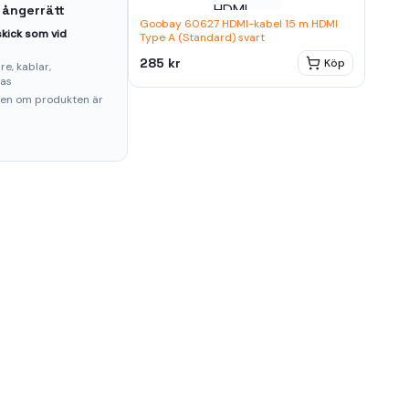
 ångerrätt
Goobay 60627 HDMI-kabel 15 m HDMI
kick som vid
Type A (Standard) svart
285 kr
Köp
e, kablar,
ras
ten om produkten är