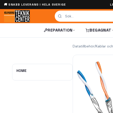
🚚 SNABB LEVERANS I HELA SVERIGE
L
REPARATION
BEGAGNAT
Datatillbehör
/
Kablar oc
HOME