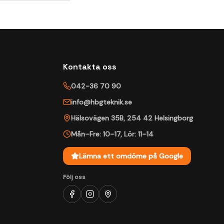
Kontakta oss
042-36 70 90
info@hbgteknik.se
Hälsovägen 35B
,
254 42
Helsingborg
Mån–Fre: 10–17
,
Lör: 11–14
Lämna ett omdöme på Google
Följ oss