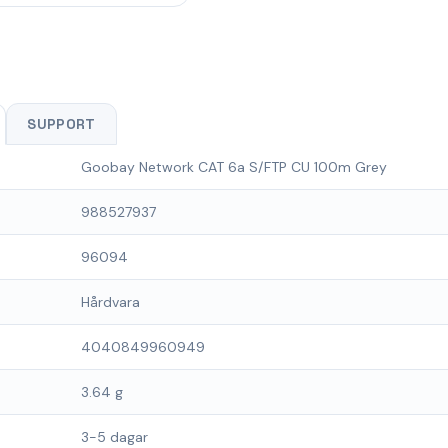
SUPPORT
Goobay Network CAT 6a S/FTP CU 100m Grey
988527937
96094
Hårdvara
4040849960949
3.64 g
3-5 dagar