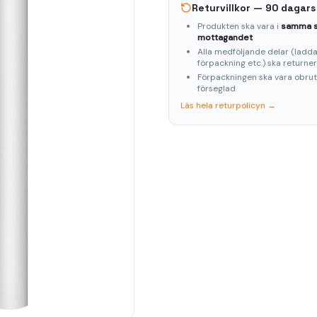
Returvillkor — 90 dagars
Produkten ska vara i
samma s
mottagandet
Alla medföljande delar (laddar
förpackning etc.) ska returne
Förpackningen ska vara obru
förseglad
Läs hela returpolicyn →