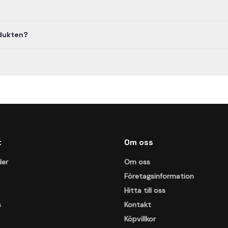
odukten?
t
Om oss
der
Om oss
Företagsinformation
Hitta till oss
s
Kontakt
Köpvillkor