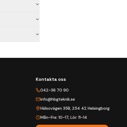
Kontakta oss
042-36 70 90
info@hbgteknik.se
Hälsovägen 35B
,
254 42
Helsingborg
Mån–Fre: 10–17
,
Lör: 11–14