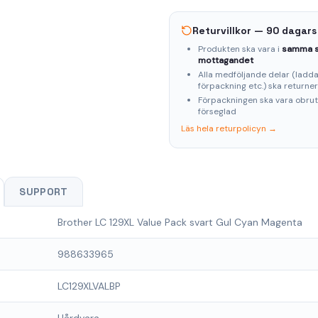
Returvillkor — 90 dagars
Produkten ska vara i
samma s
mottagandet
Alla medföljande delar (laddar
förpackning etc.) ska returne
Förpackningen ska vara obru
förseglad
Läs hela returpolicyn →
SUPPORT
Brother LC 129XL Value Pack svart Gul Cyan Magenta
988633965
LC129XLVALBP