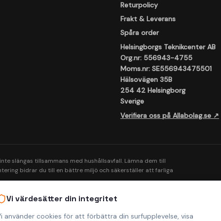
Returpolicy
Frakt & Leverans
Spåra order
Helsingborgs Teknikcenter AB
Org.nr: 556943-4755
Moms.nr: SE556943475501
Hälsovägen 35B
254 42 Helsingborg
Sverige
Verifiera oss på Allabolag.se ↗
 inte slängas tillsammans med hushållsavfall. Lämna dem till
ering bidrar du till en bättre miljö och säkerställer att farliga
Vi värdesätter din integritet
i använder cookies för att förbättra din surfupplevelse, visa