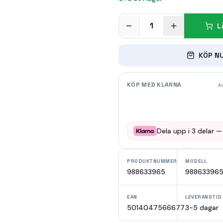
1
L
KÖP N
KÖP MED KLARNA
Ad
Dela upp i
3
delar 
PRODUKTNUMMER
MODELL
988633965
98863396
EAN
LEVERANSTID
5014047566677
3-5 dagar