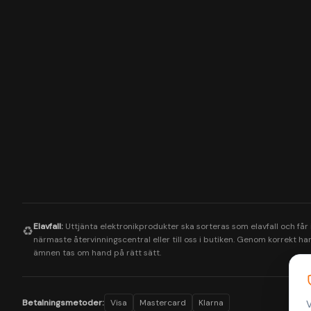
Elavfall:
Uttjänta elektronikprodukter ska sorteras som elavfall och får
♻️
närmaste återvinningscentral eller till oss i butiken. Genom korrekt hant
ämnen tas om hand på rätt sätt.
Betalningsmetoder:
Visa
Mastercard
Klarna
V