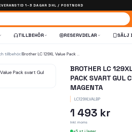
EVERANSTID 1–3 DAGAR DHL / POSTNORD
TILLBEHÖR
RESERVDELAR
SÄLJ 
ch tillbehör
/
Brother LC 129XL Value Pack svart Gul Cyan Magenta
BROTHER LC 129X
PACK SVART GUL 
MAGENTA
LC129XLVALBP
1 493 kr
Inkl. moms
+
5
st i lager