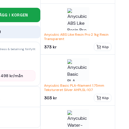
ÄGG I KORGEN
U
Anycubic ABS Like Resin Pro 2 1kg Resin
Transparent
373 kr
Köp
ress & betalning förifyllt
—
498
kr/mån
Anycubic Basic PLA-filament 1.75mm
Tekstureret Silver AHPLSL-107
303 kr
Köp
5