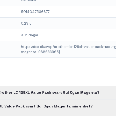
Hårdvara
5014047566677
0.29 g
3-5 dagar
https://dcs.dk/sv/p/brother-lc-129xl-value-pack-sort-
magenta-988633965]
Brother LC 129XL Value Pack svart Gul Cyan Magenta?
XL Value Pack svart Gul Cyan Magenta min enhet?