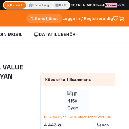
VISA
Privat
Företag
B2B
BETALA MED
Swish
Kundtjänst
Logga in / Registrera dig
DIN MOBIL
DATATILLBEHÖR
L VALUE
CYAN
Köps ofta tillsammans
HP 415X Cyan 6000 sidor Toner W2031X
4 443 kr
Köp