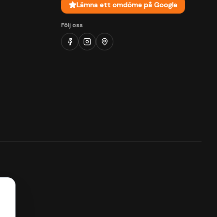
Lämna ett omdöme på Google
Följ oss