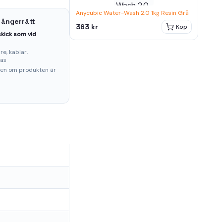
Anycubic Water-Wash 2.0 1kg Resin Grå
 ångerrätt
363 kr
Köp
kick som vid
e, kablar,
ras
ten om produkten är