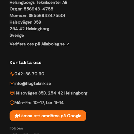
Helsingborgs Teknikcenter AB
Org.nr: 556943-4755
Moms.nr: SE556943475501
Hälsovägen 35B
254 42 Helsingborg
Sverige
Verifiera oss på Allabolag.se ↗
Kontakta oss
042-36 70 90
info@hbgteknik.se
Hälsovägen 35B
,
254 42
Helsingborg
Mån–Fre: 10–17
,
Lör: 11–14
Lämna ett omdöme på Google
Följ oss