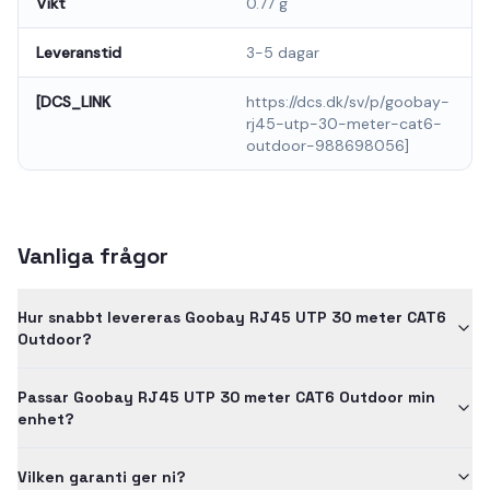
Vikt
0.77 g
Leveranstid
3-5 dagar
[DCS_LINK
https://dcs.dk/sv/p/goobay-
rj45-utp-30-meter-cat6-
outdoor-988698056]
Vanliga frågor
Hur snabbt levereras Goobay RJ45 UTP 30 meter CAT6
Outdoor?
Passar Goobay RJ45 UTP 30 meter CAT6 Outdoor min
enhet?
Vilken garanti ger ni?