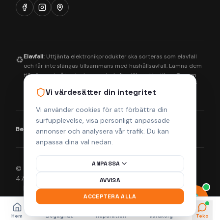
Elavfall:
Uttjänta elektronikprodukter ska sorteras som elavfall
♻️
och får inte slängas tillsammans med hushållsavfall. Lämna dem
till närmaste återvinningscentral eller till oss i butiken. Genom
korrekt hantering bidrar du till en bättre miljö och säkerställer
Vi värdesätter din integritet
att farliga ämnen tas om hand på rätt sätt.
Vi använder cookies för att förbättra din
surfupplevelse, visa personligt anpassade
Betalningsmetoder:
Visa
Mastercard
Klarna
annonser och analysera vår trafik. Du kan
anpassa dina val nedan.
ANPASSA
© 2026 Helsingborgs Teknikcenter AB (Org.nr 556943-
4755). Alla rättigheter förbehållna.
AVVISA
Integritetspolicy
Köpvillkor
Returpolicy
Frakt & Leverans
ACCEPTERA ALLA
Hem
Begagnat
Reparation
Varukorg
Teko