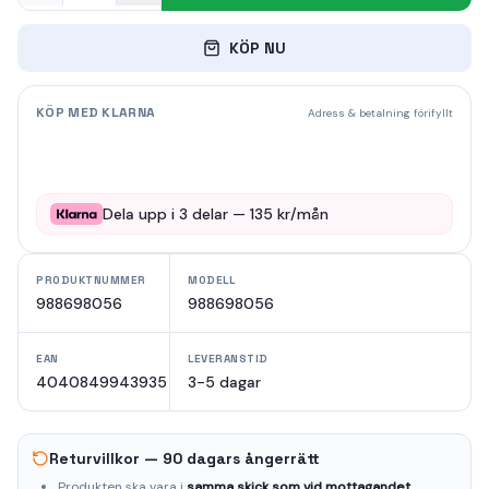
KÖP NU
KÖP MED KLARNA
Adress & betalning förifyllt
Dela upp i
3
delar —
135
kr/mån
PRODUKTNUMMER
MODELL
988698056
988698056
EAN
LEVERANSTID
4040849943935
3-5 dagar
Returvillkor — 90 dagars ångerrätt
Produkten ska vara i
samma skick som vid mottagandet