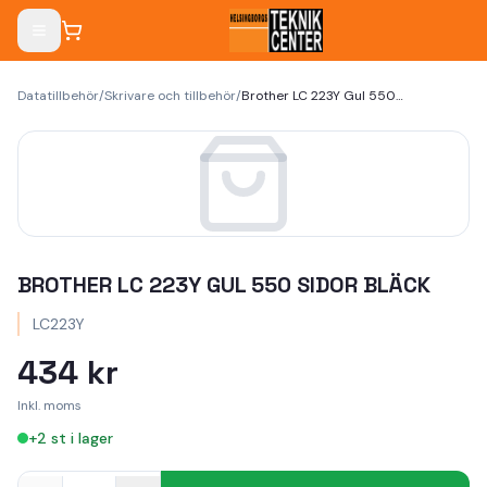
Datatillbehör
/
Skrivare och tillbehör
/
Brother LC 223Y Gul 550 sidor bläck
BROTHER LC 223Y GUL 550 SIDOR BLÄCK
LC223Y
434 kr
Inkl. moms
+
2
st i lager