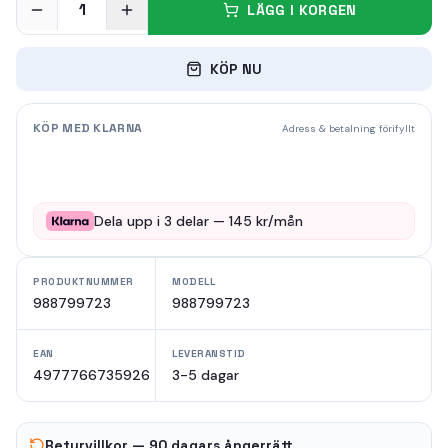
1
LÄGG I KORGEN
KÖP NU
KÖP MED KLARNA
Adress & betalning förifyllt
Dela upp i
3
delar —
145
kr/mån
PRODUKTNUMMER
MODELL
988799723
988799723
EAN
LEVERANSTID
4977766735926
3-5 dagar
Returvillkor — 90 dagars ångerrätt