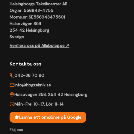
Helsingborgs Teknikcenter AB
Org.nr: 556943-4755
Moms.nr: SE556943475501
Hälsovägen 35B
254 42 Helsingborg
Sverige
Verifiera oss på Allabolag.se ↗
Kontakta oss
042-36 70 90
info@hbgteknik.se
Hälsovägen 35B
,
254 42
Helsingborg
Mån–Fre: 10–17
,
Lör: 11–14
Lämna ett omdöme på Google
Följ oss