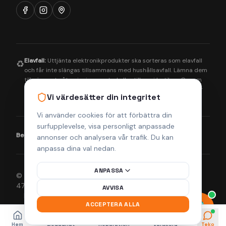
Elavfall:
Uttjänta elektronikprodukter ska sorteras som elavfall
♻️
och får inte slängas tillsammans med hushållsavfall. Lämna dem
till närmaste återvinningscentral eller till oss i butiken. Genom
korrekt hantering bidrar du till en bättre miljö och säkerställer
Vi värdesätter din integritet
att farliga ämnen tas om hand på rätt sätt.
Vi använder cookies för att förbättra din
surfupplevelse, visa personligt anpassade
Betalningsmetoder:
Visa
Mastercard
Klarna
annonser och analysera vår trafik. Du kan
anpassa dina val nedan.
ANPASSA
© 2026 Helsingborgs Teknikcenter AB (Org.nr 556943-
4755). Alla rättigheter förbehållna.
AVVISA
Integritetspolicy
Köpvillkor
Returpolicy
Frakt & Leverans
ACCEPTERA ALLA
Hem
Begagnat
Reparation
Varukorg
Teko