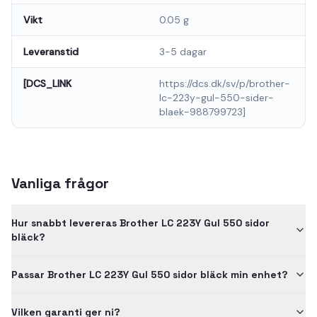
Vikt
0.05 g
Leveranstid
3-5 dagar
[DCS_LINK
https://dcs.dk/sv/p/brother-
lc-223y-gul-550-sider-
blaek-988799723]
Vanliga frågor
Hur snabbt levereras Brother LC 223Y Gul 550 sidor
bläck?
Passar Brother LC 223Y Gul 550 sidor bläck min enhet?
Vilken garanti ger ni?