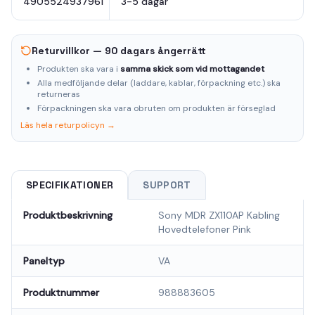
4905524937961
3-5 dagar
Returvillkor — 90 dagars ångerrätt
Produkten ska vara i
samma skick som vid mottagandet
Alla medföljande delar (laddare, kablar, förpackning etc.) ska
returneras
Förpackningen ska vara obruten om produkten är förseglad
Läs hela returpolicyn →
SPECIFIKATIONER
SUPPORT
Produktbeskrivning
Sony MDR ZX110AP Kabling
Hovedtelefoner Pink
Paneltyp
VA
Produktnummer
988883605