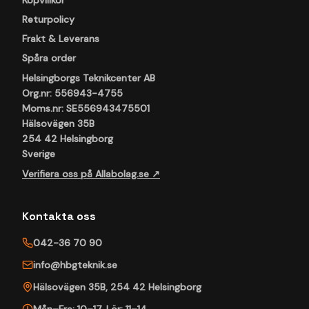
Köpvillkor
Returpolicy
Frakt & Leverans
Spåra order
Helsingborgs Teknikcenter AB
Org.nr: 556943-4755
Moms.nr: SE556943475501
Hälsovägen 35B
254 42 Helsingborg
Sverige
Verifiera oss på Allabolag.se ↗
Kontakta oss
042-36 70 90
info@hbgteknik.se
Hälsovägen 35B
,
254 42
Helsingborg