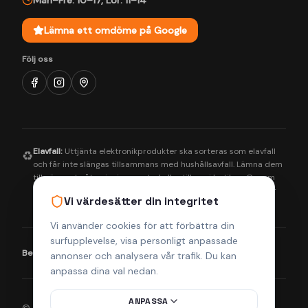
Mån–Fre: 10–17
,
Lör: 11–14
Lämna ett omdöme på Google
Följ oss
Elavfall:
Uttjänta elektronikprodukter ska sorteras som elavfall
♻️
och får inte slängas tillsammans med hushållsavfall. Lämna dem
till närmaste återvinningscentral eller till oss i butiken. Genom
korrekt hantering bidrar du till en bättre miljö och säkerställer
Vi värdesätter din integritet
att farliga ämnen tas om hand på rätt sätt.
Vi använder cookies för att förbättra din
surfupplevelse, visa personligt anpassade
Betalningsmetoder:
Visa
Mastercard
Klarna
annonser och analysera vår trafik. Du kan
anpassa dina val nedan.
ANPASSA