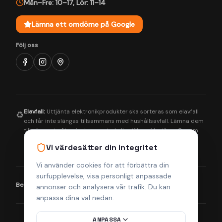
Mån–Fre: 10–17
,
Lör: 11–14
Lämna ett omdöme på Google
Följ oss
Elavfall:
Uttjänta elektronikprodukter ska sorteras som elavfall
♻️
och får inte slängas tillsammans med hushållsavfall. Lämna dem
till närmaste återvinningscentral eller till oss i butiken. Genom
korrekt hantering bidrar du till en bättre miljö och säkerställer
Vi värdesätter din integritet
att farliga ämnen tas om hand på rätt sätt.
Vi använder cookies för att förbättra din
surfupplevelse, visa personligt anpassade
Betalningsmetoder:
Visa
Mastercard
Klarna
annonser och analysera vår trafik. Du kan
anpassa dina val nedan.
ANPASSA