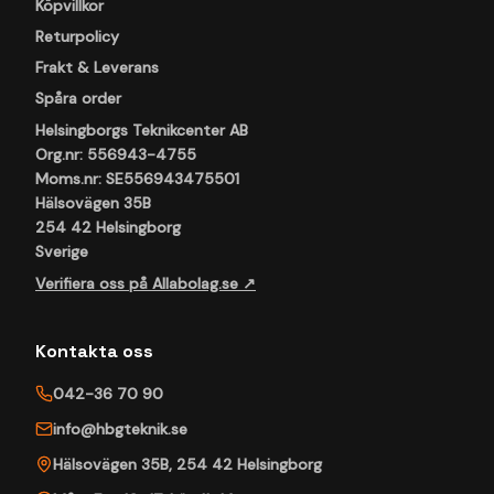
Köpvillkor
Returpolicy
Frakt & Leverans
Spåra order
Helsingborgs Teknikcenter AB
Org.nr: 556943-4755
Moms.nr: SE556943475501
Hälsovägen 35B
254 42 Helsingborg
Sverige
Verifiera oss på Allabolag.se ↗
Kontakta oss
042-36 70 90
info@hbgteknik.se
Hälsovägen 35B
,
254 42
Helsingborg