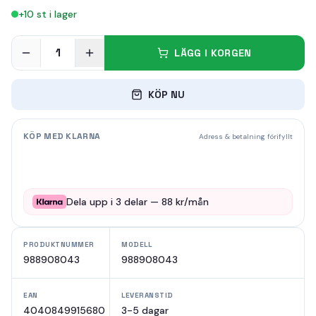
+
10
st i lager
1
LÄGG I KORGEN
KÖP NU
KÖP MED KLARNA
Adress & betalning förifyllt
Dela upp i
3
delar —
88
kr/mån
PRODUKTNUMMER
MODELL
988908043
988908043
EAN
LEVERANSTID
4040849915680
3-5 dagar