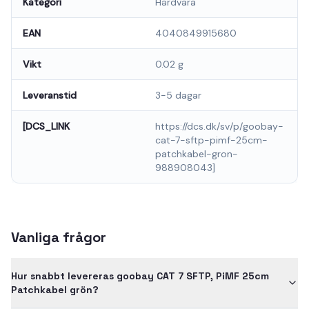
Kategori
Hårdvara
EAN
4040849915680
Vikt
0.02 g
Leveranstid
3-5 dagar
[DCS_LINK
https://dcs.dk/sv/p/goobay-
cat-7-sftp-pimf-25cm-
patchkabel-gron-
988908043]
Vanliga frågor
Hur snabbt levereras goobay CAT 7 SFTP, PiMF 25cm
Patchkabel grön?