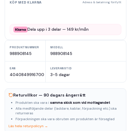
KÖP MED KLARNA
Adress & betalning förifyllt
Dela upp i
3
delar —
149
kr/mån
PRODUKTNUMMER
MODELL
988908145
988908145
EAN
LEVERANSTID
4040849916700
3-5 dagar
Returvillkor — 90 dagars ångerrätt
Produkten ska vara i
samma skick som vid mottagandet
Alla medföljande delar (laddare, kablar, förpackning etc.) ska
returneras
Förpackningen ska vara obruten om produkten är förseglad
Läs hela returpolicyn →