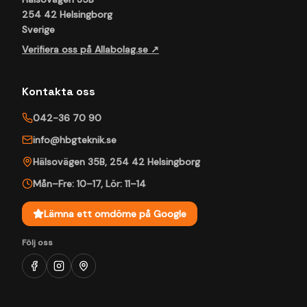
254 42 Helsingborg
Sverige
Verifiera oss på Allabolag.se ↗
Kontakta oss
042-36 70 90
info@hbgteknik.se
Hälsovägen 35B
,
254 42
Helsingborg
Mån–Fre: 10–17
,
Lör: 11–14
Lämna ett omdöme på Google
Följ oss