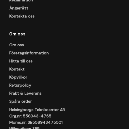
Reklamation
Ångerrätt
Kontakta oss
Om oss
Om oss
Företagsinformation
Hitta till oss
Kontakt
Köpvillkor
Returpolicy
Frakt & Leverans
Spåra order
Helsingborgs Teknikcenter AB
Org.nr: 556943-4755
Moms.nr: SE556943475501
Hälsovägen 35B