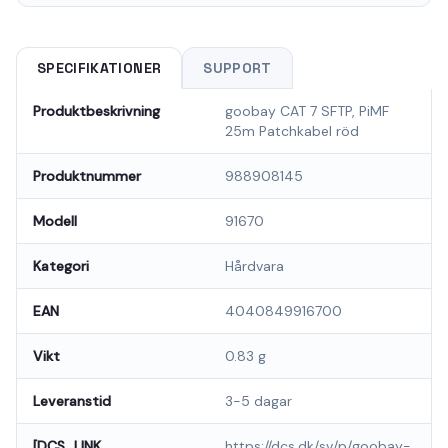
SPECIFIKATIONER
SUPPORT
Produktbeskrivning
goobay CAT 7 SFTP, PiMF
25m Patchkabel röd
Produktnummer
988908145
Modell
91670
Kategori
Hårdvara
EAN
4040849916700
Vikt
0.83 g
Leveranstid
3-5 dagar
[DCS_LINK
https://dcs.dk/sv/p/goobay-