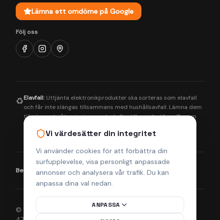
Lämna ett omdöme på Google
Följ oss
Elavfall:
Uttjänta elektronikprodukter ska sorteras som elavfall
♻️
och får inte slängas tillsammans med hushållsavfall. Lämna dem
till närmaste återvinningscentral eller till oss i butiken. Genom
korrekt hantering bidrar du till en bättre miljö och säkerställer
Vi värdesätter din integritet
att farliga ämnen tas om hand på rätt sätt.
Vi använder cookies för att förbättra din
surfupplevelse, visa personligt anpassade
Betalningsmetoder:
Visa
Mastercard
Klarna
annonser och analysera vår trafik. Du kan
anpassa dina val nedan.
ANPASSA
© 2026 Helsingborgs Teknikcenter AB (Org.nr 556943-
4755). Alla rättigheter förbehållna.