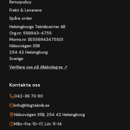
Returpolicy
Frakt & Leverans
Spåra order
Helsingborgs Teknikcenter AB
Org.nr: 556943-4755
Moms.nr: SE556943475501
Hälsovägen 35B
254 42 Helsingborg
Sverige
Verifiera oss på Allabolag.se ↗
Kontakta oss
042-36 70 90
info@hbgteknik.se
Hälsovägen 35B
,
254 42
Helsingborg
Mån–Fre: 10–17
,
Lör: 11–14