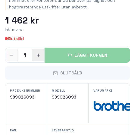
hemmet eller kontoret där du behöver pålitlighet och
högpresterande utskrifter utan avbrott.
1 462 kr
Inkl. moms
Slutsåld
1
LÄGG I KORGEN
SLUTSÅLD
PRODUKTNUMMER
MODELL
VARUMÄRKE
989026093
989026093
EAN
LEVERANSTID