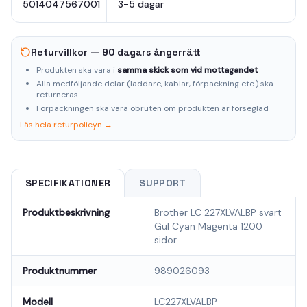
5014047567001
3-5 dagar
Returvillkor — 90 dagars ångerrätt
Produkten ska vara i
samma skick som vid mottagandet
Alla medföljande delar (laddare, kablar, förpackning etc.) ska
returneras
Förpackningen ska vara obruten om produkten är förseglad
Läs hela returpolicyn →
SPECIFIKATIONER
SUPPORT
Produktbeskrivning
Brother LC 227XLVALBP svart
Gul Cyan Magenta 1200
sidor
Produktnummer
989026093
Modell
LC227XLVALBP