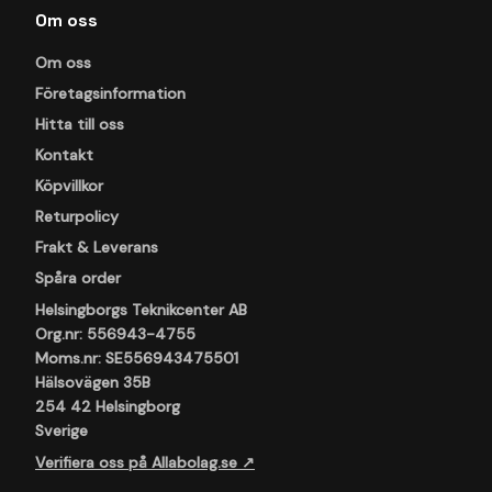
Om oss
Om oss
Företagsinformation
Hitta till oss
Kontakt
Köpvillkor
Returpolicy
Frakt & Leverans
Spåra order
Helsingborgs Teknikcenter AB
Org.nr: 556943-4755
Moms.nr: SE556943475501
Hälsovägen 35B
254 42 Helsingborg
Sverige
Verifiera oss på Allabolag.se ↗