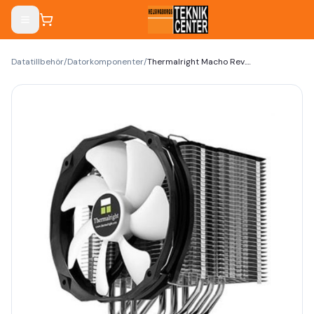
Datatillbehör
/
Datorkomponenter
/
Thermalright Macho Rev.B Processor-köler 1-pack svart vit 140 mm