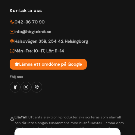
Kontakta oss
042-36 70 90
info@hbgteknik.se
Hälsovägen 35B
,
254 42
Helsingborg
Mån–Fre: 10–17
,
Lör: 11–14
Lämna ett omdöme på Google
Följ oss
Elavfall:
Uttjänta elektronikprodukter ska sorteras som elavfall
♻️
och får inte slängas tillsammans med hushållsavfall. Lämna dem
till närmaste återvinningscentral eller till oss i butiken. Genom
korrekt hantering bidrar du till en bättre miljö och säkerställer