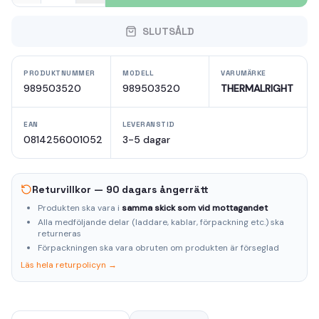
SLUTSÅLD
PRODUKTNUMMER
MODELL
VARUMÄRKE
989503520
989503520
THERMALRIGHT
EAN
LEVERANSTID
0814256001052
3-5 dagar
Returvillkor — 90 dagars ångerrätt
Produkten ska vara i
samma skick som vid mottagandet
Alla medföljande delar (laddare, kablar, förpackning etc.) ska
returneras
Förpackningen ska vara obruten om produkten är förseglad
Läs hela returpolicyn →