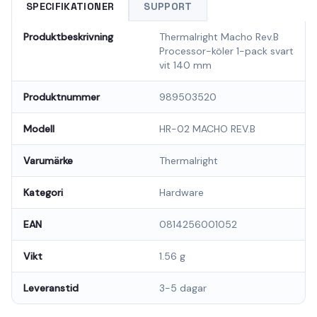
SPECIFIKATIONER
SUPPORT
Produktbeskrivning
Thermalright Macho Rev.B
Processor-köler 1-pack svart
vit 140 mm
Produktnummer
989503520
Modell
HR-02 MACHO REV.B
Varumärke
Thermalright
Kategori
Hardware
EAN
0814256001052
Vikt
1.56 g
Leveranstid
3-5 dagar