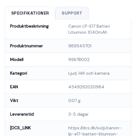
SPECIFIKATIONER
SUPPORT
Produktbeskrivning
Canon LP-E17 Batteri
Litiumion 1040mAh
Produktnummer
989545701
Modell
9967B002
Kategori
Ljud, Hifi och kamera
EAN
4549292020984
Vikt
0.07 g
Leveranstid
3-5 dagar
[DCS_LINK
https://dcs.dk/sv/p/canon-
lp-e17-batteri-litiumion-