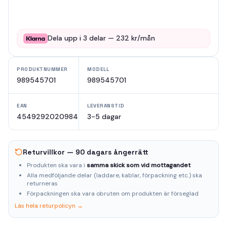
Dela upp i
3
delar —
232
kr/mån
PRODUKTNUMMER
MODELL
989545701
989545701
EAN
LEVERANSTID
4549292020984
3-5 dagar
Returvillkor — 90 dagars ångerrätt
Produkten ska vara i
samma skick som vid mottagandet
Alla medföljande delar (laddare, kablar, förpackning etc.) ska
returneras
Förpackningen ska vara obruten om produkten är förseglad
Läs hela returpolicyn →