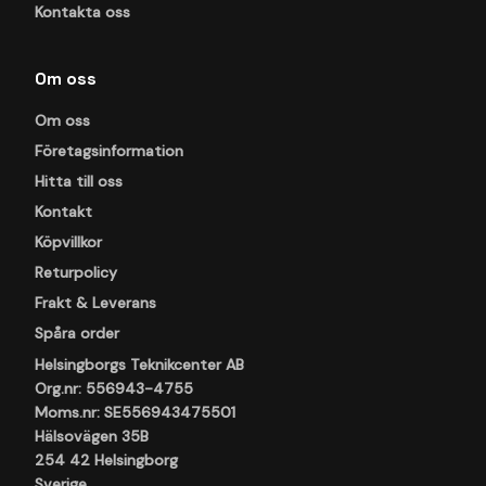
Kontakta oss
Om oss
Om oss
Företagsinformation
Hitta till oss
Kontakt
Köpvillkor
Returpolicy
Frakt & Leverans
Spåra order
Helsingborgs Teknikcenter AB
Org.nr: 556943-4755
Moms.nr: SE556943475501
Hälsovägen 35B
254 42 Helsingborg
Sverige