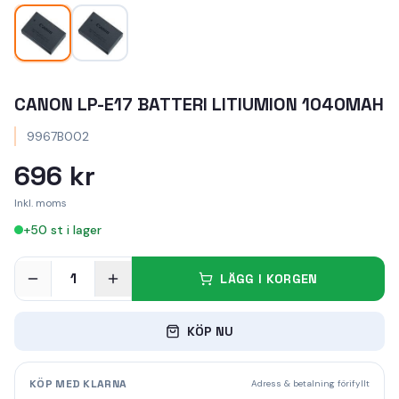
CANON LP-E17 BATTERI LITIUMION 1040MAH
9967B002
696 kr
Inkl. moms
+
50
st i lager
1
LÄGG I KORGEN
KÖP NU
KÖP MED KLARNA
Adress & betalning förifyllt