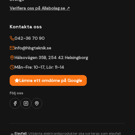
Verifiera oss på Allabolag.se ↗
Kontakta oss
042-36 70 90
info@hbgteknik.se
Hälsovägen 35B
,
254 42
Helsingborg
Mån–Fre: 10–17
,
Lör: 11–14
Lämna ett omdöme på Google
Följ oss
Elavfall:
Uttjänta elektronikprodukter ska sorteras som elavfall