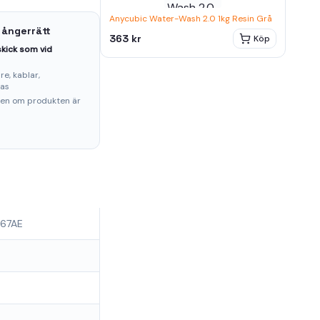
Anycubic Water-Wash 2.0 1kg Resin Grå
 ångerrätt
363 kr
Köp
kick som vid
e, kablar,
ras
ten om produkten är
U67AE