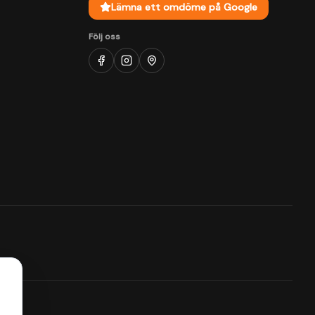
Lämna ett omdöme på Google
Följ oss